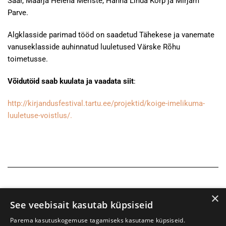
Saar, Maarja Helena Meriste, Hanna Linda Korp ja Mirjam
Parve.
Algklasside parimad tööd on saadetud Tähekese ja vanemate
vanuseklasside auhinnatud luuletused Värske Rõhu
toimetusse.
Võidutöid saab kuulata ja vaadata siit
:
http://kirjandusfestival.tartu.ee/projektid/koige-imelikuma-
luuletuse-voistlus/.
×
See veebisait kasutab küpsiseid
Parema kasutuskogemuse tagamiseks kasutame küpsiseid.