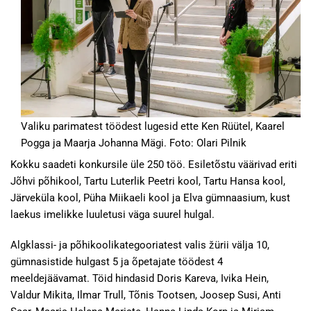
Valiku parimatest töödest lugesid ette Ken Rüütel, Kaarel
Pogga ja Maarja Johanna Mägi. Foto: Olari Pilnik
Kokku saadeti konkursile üle 250 töö. Esiletõstu väärivad eriti
Jõhvi põhikool, Tartu Luterlik Peetri kool, Tartu Hansa kool,
Järveküla kool, Püha Miikaeli kool ja Elva gümnaasium, kust
laekus imelikke luuletusi väga suurel hulgal.
Algklassi- ja põhikoolikategooriatest valis žürii välja 10,
gümnasistide hulgast 5 ja õpetajate töödest 4
meeldejäävamat. Töid hindasid Doris Kareva, Ivika Hein,
Valdur Mikita, Ilmar Trull, Tõnis Tootsen, Joosep Susi, Anti