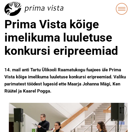
Prima Vista kõige
imelikuma luuletuse
konkursi eripreemiad
14. mail anti Tartu Ülikooli Raamatukogu fuajees üle Prima
Vista kõige imelikuma luuletuse konkursi eripreemiad. Valiku
parimatest töödest lugesid ette Maarja Johanna Mägi, Ken
Rüütel ja Kaarel Pogga.