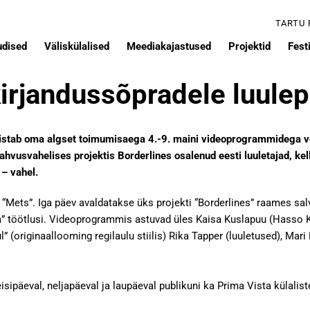
TARTU
udised
Väliskülalised
Meediakajastused
Projektid
Festi
kirjandussõpradele luul
histab oma algset toimumisaega 4.-9. maini videoprogrammidega ve
ahvusvahelises projektis Borderlines osalenud eesti luuletajad, ke
 – vahel.
“Mets”. Iga päev avaldatakse üks projekti “Borderlines” raames sal
a” töötlusi. Videoprogrammis astuvad üles Kaisa Kuslapuu (Hasso Kr
” (originaallooming regilaulu stiilis) Rika Tapper (luuletused), Mari 
sipäeval, neljapäeval ja laupäeval publikuni ka Prima Vista külalist