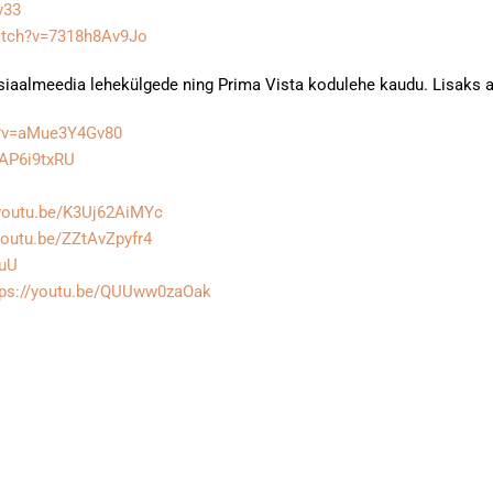
v33
atch?v=7318h8Av9Jo
iaalmeedia lehekülgede ning Prima Vista kodulehe kaudu. Lisaks a
h?v=aMue3Y4Gv80
LAP6i9txRU
/youtu.be/K3Uj62AiMYc
/youtu.be/ZZtAvZpyfr4
iuU
tps://youtu.be/QUUww0zaOak