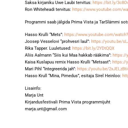
Saksa kirjaniku Uwe Laubi tervitus:
https://bit.ly/3c8O
Ron Whiteheadi tervitus:
https://www.youtube.com/w
Programmi saab jälgida Prima Vista ja TarSlämmi sots
Hasso Krulli “Mets”:
https://www.youtube.com/watc
Joosep Vesselovi “prohvesri laul”:
https://youtu.be/s
Rika Tapper. Luuletused:
https://bit.ly/2YDtQQX
Aliis Aalmann “Siis kui Maa hakkab rääkima”:
https:/
Kaisa Kuslapuu remix Hasso Krulli “Metsast”:
https:/
Mari Pihl “Integreerida jah”:
https://youtu.be/2xJELzBt
Hasso Krull “Mina, Pimedus”, esitaja Sirel Heinloo:
ht
Lisainfo:
Marja Unt
Kirjandusfestivali Prima Vista programmijuht
marja.unt@gmail.com