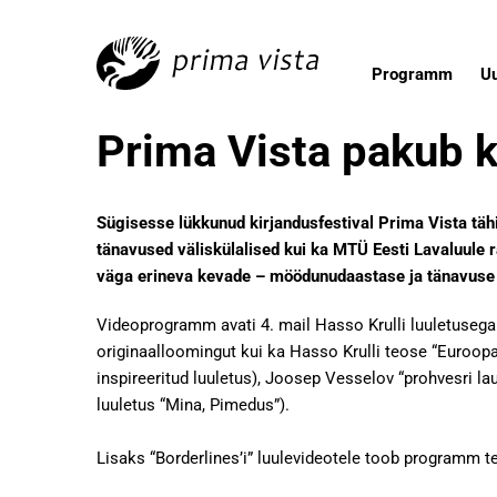
Programm
U
Prima Vista pakub 
Sügisesse lükkunud kirjandusfestival Prima Vista tä
tänavused väliskülalised kui ka MTÜ Eesti Lavaluule r
väga erineva kevade – möödunudaastase ja tänavuse
Videoprogramm avati 4. mail Hasso Krulli luuletusega 
originaalloomingut kui ka Hasso Krulli teose “Euroop
inspireeritud luuletus), Joosep Vesselov “prohvesri laul
luuletus “Mina, Pimedus”).
Lisaks “Borderlines’i” luulevideotele toob programm tei