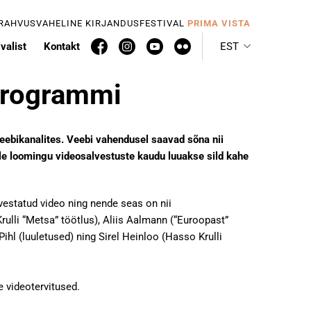
 RAHVUSVAHELINE KIRJANDUSFESTIVAL
PRIMA VISTA
valist
Kontakt
EST
eprogrammi
ebikanalites. Veebi vahendusel saavad sõna nii
lle loomingu videosalvestuste kaudu luuakse sild kahe
vestatud video ning nende seas on nii
ulli “Metsa” töötlus), Aliis Aalmann (“Euroopast”
Pihl (luuletused) ning Sirel Heinloo (Hasso Krulli
e videotervitused.