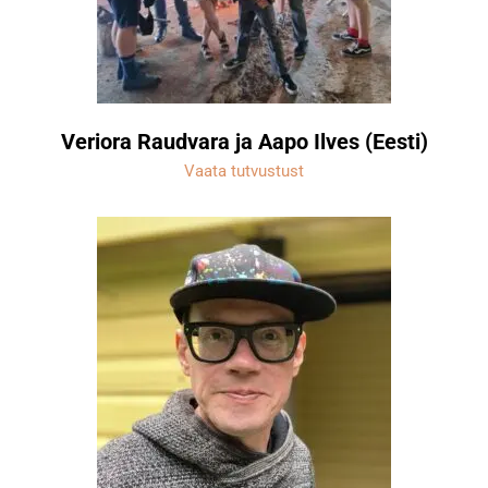
Veriora Raudvara ja Aapo Ilves (Eesti)
Vaata tutvustust