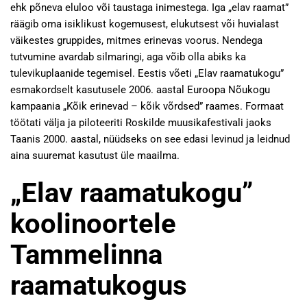
ehk põneva eluloo või taustaga inimestega. Iga „elav raamat”
räägib oma isiklikust kogemusest, elukutsest või huvialast
väikestes gruppides, mitmes erinevas voorus. Nendega
tutvumine avardab silmaringi, aga võib olla abiks ka
tulevikuplaanide tegemisel. Eestis võeti „Elav raamatukogu”
esmakordselt kasutusele 2006. aastal Euroopa Nõukogu
kampaania „Kõik erinevad – kõik võrdsed” raames. Formaat
töötati välja ja piloteeriti Roskilde muusikafestivali jaoks
Taanis 2000. aastal, nüüdseks on see edasi levinud ja leidnud
aina suuremat kasutust üle maailma.
„Elav raamatukogu”
koolinoortele
Tammelinna
raamatukogus