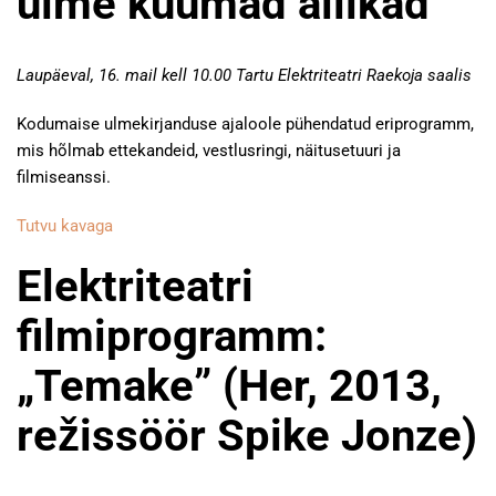
ulme kuumad allikad”
Laupäeval, 16. mail kell 10.00 Tartu Elektriteatri Raekoja saalis
Kodumaise ulmekirjanduse ajaloole pühendatud eriprogramm,
mis hõlmab ettekandeid, vestlusringi, näitusetuuri ja
filmiseanssi.
Tutvu kavaga
Elektriteatri
filmiprogramm:
„Temake” (Her, 2013,
režissöör Spike Jonze)