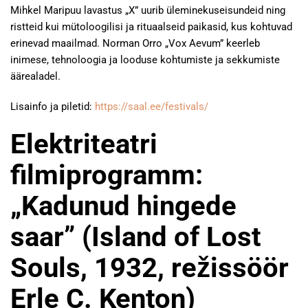
Mihkel Maripuu lavastus „X” uurib üleminekuseisundeid ning
ristteid kui mütoloogilisi ja rituaalseid paikasid, kus kohtuvad
erinevad maailmad. Norman Orro „Vox Aevum” keerleb
inimese, tehnoloogia ja looduse kohtumiste ja sekkumiste
äärealadel.
Lisainfo ja piletid:
https://saal.ee/festivals/
Elektriteatri
filmiprogramm:
„Kadunud hingede
saar” (Island of Lost
Souls, 1932, režissöör
Erle C. Kenton)