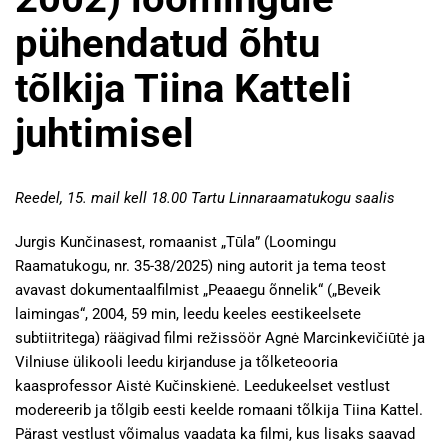
pühendatud õhtu
tõlkija Tiina Katteli
juhtimisel
Reedel, 15. mail kell 18.00 Tartu Linnaraamatukogu saalis
Jurgis Kunčinasest, romaanist „Tūla” (Loomingu
Raamatukogu, nr. 35-38/2025) ning autorit ja tema teost
avavast dokumentaalfilmist „Peaaegu õnnelik“ („Beveik
laimingas“, 2004, 59 min, leedu keeles eestikeelsete
subtiitritega) räägivad filmi režissöör Agnė Marcinkevičiūtė ja
Vilniuse ülikooli leedu kirjanduse ja tõlketeooria
kaasprofessor Aistė Kučinskienė. Leedukeelset vestlust
modereerib ja tõlgib eesti keelde romaani tõlkija Tiina Kattel.
Pärast vestlust võimalus vaadata ka filmi, kus lisaks saavad