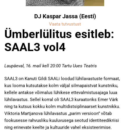
DJ Kaspar Jassa (Eesti)
Vaata tutvustust
Ümberlülitus esitleb:
SAAL3 vol4
Laupäeval, 16. mail kell 20:00 Tartu Uues Teatris
SAAL3 on Kanuti Gildi SAALi loodud lühilavastuste formaat,
kus looma kutsutakse kolm väljal silmapaistvat kunstniku,
kellele antakse võimalus lühikese ettevalmistusajaga luua
lühilavastus. Sellel korral oli SAAL3 kuraatoriks Emer Värk
ning ta kutsus kokku kolm multidistsiplinaarset kunstnikku.
Viktoria Martjanova lühilavastus „parim versioon” võtab
fookusesse rahvusliku kuuluvusega seotud identiteedikriisi
ning erinevate keelte ja kultuuride vahel eksisteerimise.