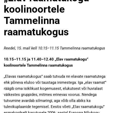
koolinoortele
Tammelinna
raamatukogus
Reedel, 15. mail kell 10.15–11.15 Tammelinna raamatukogus
10.15–11.15 ja 11.40–12.40 „Elav raamatukogu”
koolinoortele Tammelinna raamatukogus
„Elavas raamatukogus” saab tutvuda nn elavate raamatutega
ehk põneva eluloo või taustaga inimestega. Iga „elav raamat”
räägib oma isiklikust kogemusest, elukutsest või huvialast
väikestes gruppides, mitmes erinevas voorus. Nendega
tutvumine avardab silmaringi, aga võib olla abiks ka
tulevikuplaanide tegemisel. Eestis võeti „Elav raamatukogu”
esmakordselt kasutusele 2006. aastal Euroopa Nõukogu