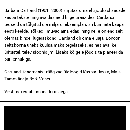
Barbara Cartland (1901–2000) kirjutas oma elu jooksul sadade
kaupa tekste ning avaldas neid hiigeltiraažides. Cartlandi
teoseid on tõlgitud üle miljardi eksemplari, sh kümnete kaupa
eesti keelde. Tõlked ilmuvad aina edasi ning neile on endiselt
olemas kindel lugejaskond. Cartland oli oma eluajal Londoni
seltskonna üheks kuulsaimaks tegelaseks, esines avalikel
üritustel, televisioonis jm. Lisaks kõigele jõudis ta planeerida
purilennukiga.
Cartlandi fenomenist räägivad filoloogid Kaspar Jassa, Maia
Tammjärv ja Berk Vaher.
Vestlus kestab umbes tund aega.