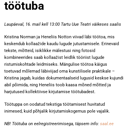
töötuba
Laupäeval, 16. mail kell 13:00 Tartu Uue Teatri väikeses saalis
Kristina Norman ja Heneliis Notton viivad läbi töötoa, mis
keskendub kollaažide kaudu lugude jutustamisele. Erinevaid
tekste, mõtteid, isiklikke mälestusi ning fotosid
kombineerides saab kollaažist leidlik tööriist lugude
ristumiskohtade leidmiseks. Mängulise töötoa käigus
toetuvad mõlemad läbiviijad oma kunstilisele praktikale –
Kristina jagab, kuidas dokumentaalseid lugusid keskse kujundi
abil põimida, ning Heneliis toob kaasa mõned mõtted ja
harjutused kollektiivse kirjutamise töötubadest.
Töötuppa on oodatud tekstiga töötamisest huvitatud
inimesed, kuid põhjalik kirjutamiskogemus pole vajalik.
NB! Töötuba on eelregistreerimisega, täpsem info:
saal.ee