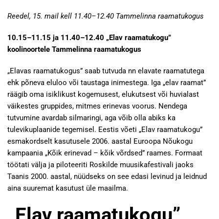
Reedel, 15. mail kell 11.40–12.40 Tammelinna raamatukogus
10.15–11.15 ja 11.40–12.40 „Elav raamatukogu”
koolinoortele Tammelinna raamatukogus
„Elavas raamatukogus” saab tutvuda nn elavate raamatutega
ehk põneva eluloo või taustaga inimestega. Iga „elav raamat”
räägib oma isiklikust kogemusest, elukutsest või huvialast
väikestes gruppides, mitmes erinevas voorus. Nendega
tutvumine avardab silmaringi, aga võib olla abiks ka
tulevikuplaanide tegemisel. Eestis võeti „Elav raamatukogu”
esmakordselt kasutusele 2006. aastal Euroopa Nõukogu
kampaania „Kõik erinevad – kõik võrdsed” raames. Formaat
töötati välja ja piloteeriti Roskilde muusikafestivali jaoks
Taanis 2000. aastal, nüüdseks on see edasi levinud ja leidnud
aina suuremat kasutust üle maailma.
„Elav raamatukogu”