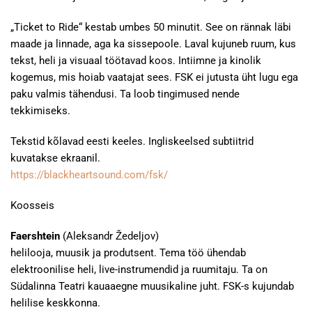
„Ticket to Ride“ kestab umbes 50 minutit. See on rännak läbi
maade ja linnade, aga ka sissepoole. Laval kujuneb ruum, kus
tekst, heli ja visuaal töötavad koos. Intiimne ja kinolik
kogemus, mis hoiab vaatajat sees. FSK ei jutusta üht lugu ega
paku valmis tähendusi. Ta loob tingimused nende
tekkimiseks.
Tekstid kõlavad eesti keeles. Ingliskeelsed subtiitrid
kuvatakse ekraanil.
https://blackheartsound.com/fsk/
Koosseis
Faershtein
(Aleksandr Žedeljov)
helilooja, muusik ja produtsent. Tema töö ühendab
elektroonilise heli, live-instrumendid ja ruumitaju. Ta on
Südalinna Teatri kauaaegne muusikaline juht. FSK-s kujundab
helilise keskkonna.