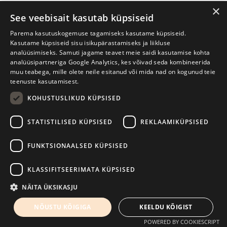
×
See veebisait kasutab küpsiseid
Parema kasutuskogemuse tagamiseks kasutame küpsiseid.
Kasutame küpsiseid sisu isikupärastamiseks ja liikluse
analüüsimiseks. Samuti jagame teavet meie saidi kasutamise kohta
analüüsipartneriga Google Analytics, kes võivad seda kombineerida
muu teabega, mille olete neile esitanud või mida nad on kogunud teie
teenuste kasutamisest.
KOHUSTUSLIKUD KÜPSISED
STATISTILISED KÜPSISED
REKLAAMIKÜPSISED
FUNKTSIONAALSED KÜPSISED
Prima Vista kirjandusfestival
W. Struve 1, Tartu 50091
KLASSIFITSEERIMATA KÜPSISED
NÄITA ÜKSIKASJU
+372 7427079
+372 56906836
NÕUSTU KÕIGIGA
KEELDU KÕIGIST
info@kirjandusfestival.tartu.ee
Kontaktid
POWERED BY COOKIESCRIPT