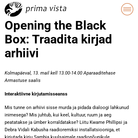
Opening the Black
Box: Traadita kirjad
arhiivi
Kolmapäeval, 13. mail kell
13.00-14.00 Aparaaditehase
Armastuse saalis
Interaktiivne kirjutamisseanss
Mis tunne on arhiivi sisse murda ja pidada dialoogi lahkunud
inimesega? Mis juhtub, kui keel, kultuur, ruum ja aeg
peatatakse ja ümber korraldatakse? Liitu Kwame Phillipsi ja
Debra Vidali Kabusha raadioremiksi installatsiooniga, et
kirjutada kirju Sambia kuulsaimale raadionõunikule.