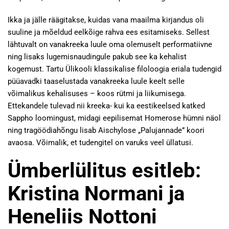
Ikka ja jälle räägitakse, kuidas vana maailma kirjandus oli
suuline ja mõeldud eelkõige rahva ees esitamiseks. Sellest
lähtuvalt on vanakreeka luule oma olemuselt performatiivne
ning lisaks lugemisnaudingule pakub see ka kehalist
kogemust. Tartu Ülikooli klassikalise filoloogia eriala tudengid
püüavadki taaselustada vanakreeka luule keelt selle
võimalikus kehalisuses – koos rütmi ja liikumisega.
Ettekandele tulevad nii kreeka- kui ka eestikeelsed katked
Sappho loomingust, midagi eepilisemat Homerose hümni näol
ning tragöödiahõngu lisab Aischylose „Palujannade” koori
avaosa. Võimalik, et tudengitel on varuks veel üllatusi.
Ümberlülitus esitleb:
Kristina Normani ja
Heneliis Nottoni