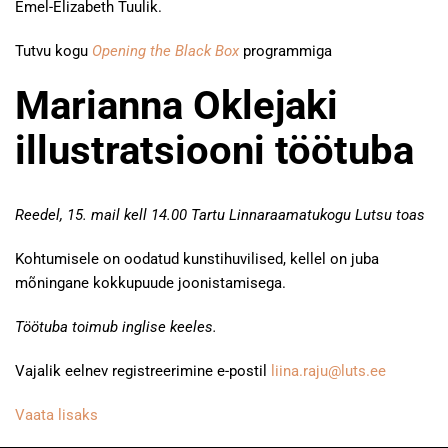
Emel-Elizabeth Tuulik.
Tutvu kogu
Opening the Black Box
programmiga
Marianna Oklejaki
illustratsiooni töötuba
Reedel, 15. mail kell 14.00 Tartu Linnaraamatukogu Lutsu toas
Kohtumisele on oodatud kunstihuvilised, kellel on juba
mõningane kokkupuude joonistamisega.
Töötuba toimub inglise keeles.
Vajalik eelnev registreerimine e-postil
liina.raju@luts.ee
Vaata lisaks