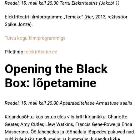
Reedel, 15. mail kell 20.30 Tartu Elektriteatris (Jakobi 1)
Elektriteatri filmiprogramm: „Temake” (
Her
, 2013, režissöör
Spike Jonze).
Tutvu kogu filmiprogrammiga
Piletiinfo:
elektriteater.ee
Opening the Black
Box: lõpetamine
Reedel, 15. mail kell 20.00 Apaaraaditehase Armastuse saalis
Kirjandusõhtu, kus astub üles viis briti kirjanikku: Charlotte
Geater, Amy Cutler, Llew Watkins, Francis Gene-Rowe ja Erica
Masserano. Öö lähenedes ja töönädala lõppedes pakuvad nad
publikule kaks tundi imelisi ja kummalisi kirjanduslikke