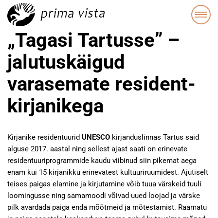
„Tagasi Tartusse” –
jalutuskäigud
varasemate resident-
kirjanikega
Kirjanike residentuurid
UNESCO
kirjanduslinnas Tartus said
alguse 2017. aastal ning sellest ajast saati on erinevate
residentuuriprogrammide kaudu viibinud siin pikemat aega
enam kui 15 kirjanikku erinevatest kultuuriruumidest. Ajutiselt
teises paigas elamine ja kirjutamine võib tuua värskeid tuuli
loomingusse ning samamoodi võivad uued loojad ja värske
pilk avardada paiga enda mõõtmeid ja mõtestamist. Raamatu