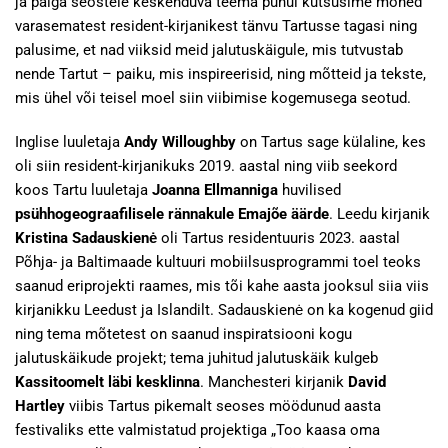
ja paiga seostele keskenduva teema puhul kutsusime mõned
varasematest resident-kirjanikest tänvu Tartusse tagasi ning
palusime, et nad viiksid meid jalutuskäigule, mis tutvustab
nende Tartut – paiku, mis inspireerisid, ning mõtteid ja tekste,
mis ühel või teisel moel siin viibimise kogemusega seotud.
Inglise luuletaja
Andy Willoughby
on Tartus sage külaline, kes
oli siin resident-kirjanikuks 2019. aastal ning viib seekord
koos Tartu luuletaja
Joanna Ellmanniga
huvilised
psühhogeograafilisele rännakule Emajõe äärde
. Leedu kirjanik
Kristina Sadauskienė
oli Tartus residentuuris 2023. aastal
Põhja- ja Baltimaade kultuuri mobiilsusprogrammi toel teoks
saanud eriprojekti raames, mis tõi kahe aasta jooksul siia viis
kirjanikku Leedust ja Islandilt. Sadauskienė on ka kogenud giid
ning tema mõtetest on saanud inspiratsiooni kogu
jalutuskäikude projekt; tema juhitud jalutuskäik kulgeb
Kassitoomelt läbi kesklinna
. Manchesteri kirjanik
David
Hartley
viibis Tartus pikemalt seoses möödunud aasta
festivaliks ette valmistatud projektiga „Too kaasa oma