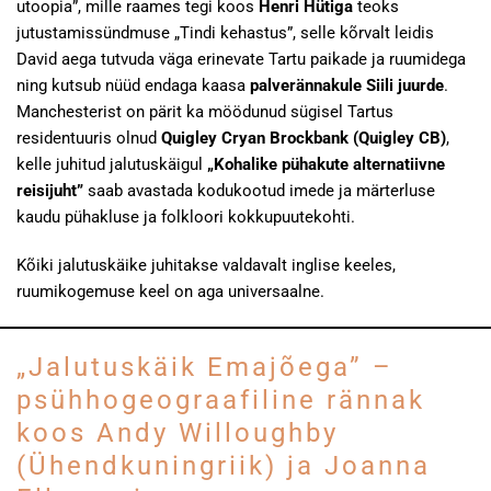
utoopia”, mille raames tegi koos
Henri Hütiga
teoks
jutustamissündmuse „Tindi kehastus”, selle kõrvalt leidis
David aega tutvuda väga erinevate Tartu paikade ja ruumidega
ning kutsub nüüd endaga kaasa
palverännakule Siili juurde
.
Manchesterist on pärit ka möödunud sügisel Tartus
residentuuris olnud
Quigley Cryan Brockbank (Quigley CB)
,
kelle juhitud jalutuskäigul
„Kohalike pühakute alternatiivne
reisijuht”
saab avastada kodukootud imede ja märterluse
kaudu pühakluse ja folkloori kokkupuutekohti.
Kõiki jalutuskäike juhitakse valdavalt inglise keeles,
ruumikogemuse keel on aga universaalne.
„Jalutuskäik Emajõega” –
psühhogeograafiline rännak
koos Andy Willoughby
(Ühendkuningriik) ja Joanna