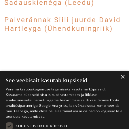
Sadauskienėga (Leedu)
Palverännak Siili juurde David
Hartleyga (Ühendkuningriik)
×
See veebisait kasutab küpsiseid
Parema kasutuskogemuse tagamiseks kasutame küpsiseid.
Kasutame küpsiseid sisu isikupärastamiseks ja liikluse
analüüsimiseks. Samuti jagame teavet meie saidi kasutamise kohta
analüüsipartneriga Google Analytics, kes võivad seda kombineerida
muu teabega, mille olete neile esitanud või mida nad on kogunud teie
teenuste kasutamisest.
KOHUSTUSLIKUD KÜPSISED