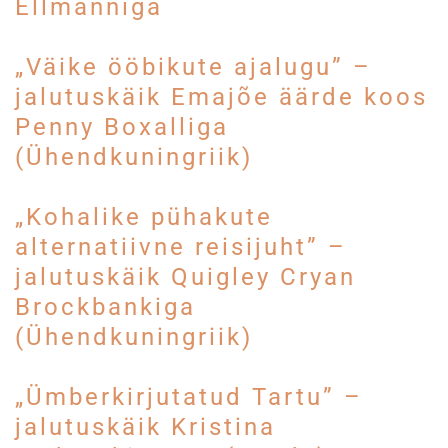
Ellmanniga
„Väike ööbikute ajalugu” –
jalutuskäik Emajõe äärde koos
Penny Boxalliga
(Ühendkuningriik)
„Kohalike pühakute
alternatiivne reisijuht” –
jalutuskäik Quigley Cryan
Brockbankiga
(Ühendkuningriik)
„Ümberkirjutatud Tartu” –
jalutuskäik Kristina