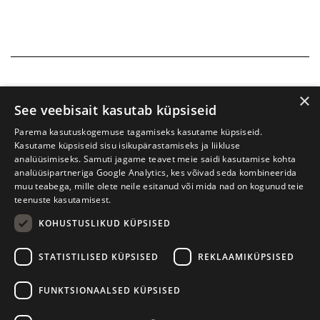
×
See veebisait kasutab küpsiseid
Parema kasutuskogemuse tagamiseks kasutame küpsiseid.
Kasutame küpsiseid sisu isikupärastamiseks ja liikluse
analüüsimiseks. Samuti jagame teavet meie saidi kasutamise kohta
analüüsipartneriga Google Analytics, kes võivad seda kombineerida
muu teabega, mille olete neile esitanud või mida nad on kogunud teie
teenuste kasutamisest.
KOHUSTUSLIKUD KÜPSISED
Prima Vista kirjandusfestival
W. Struve 1, Tartu 50091
STATISTILISED KÜPSISED
REKLAAMIKÜPSISED
+372 7427079
+372 56906836
FUNKTSIONAALSED KÜPSISED
info@kirjandusfestival.tartu.ee
Kontaktid