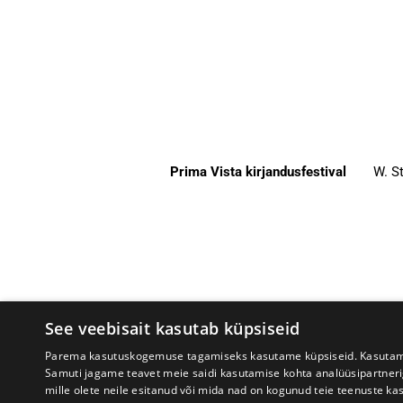
Prima Vista kirjandusfestival
W. St
See veebisait kasutab küpsiseid
Parema kasutuskogemuse tagamiseks kasutame küpsiseid. Kasutame k
Samuti jagame teavet meie saidi kasutamise kohta analüüsipartner
mille olete neile esitanud või mida nad on kogunud teie teenuste ka