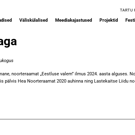
TARTU
udised
Väliskülalised
Meediakajastused
Projektid
Festi
aga
tukogus
mane, noorteraamat „Eestluse valem” ilmus 2024. aasta alguses. Noo
mis pälvis Hea Noorteraamat 2020 auhinna ning Lastekaitse Liidu 