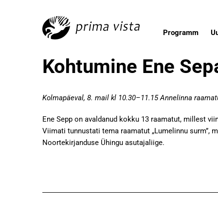
Programm
U
Kohtumine Ene Sep
Kolmapäeval, 8. mail kl 10.30–11.15 Annelinna raama
Ene Sepp on avaldanud kokku 13 raamatut, millest vii
Viimati tunnustati tema raamatut „Lumelinnu surm”, 
Noortekirjanduse Ühingu asutajaliige.