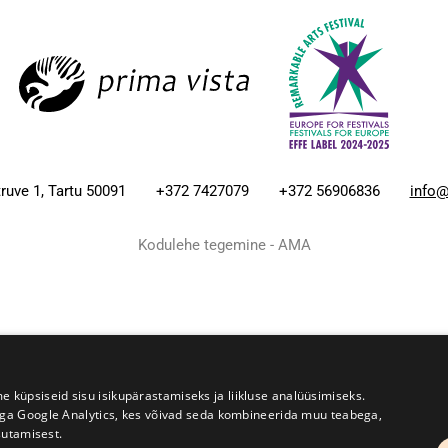
ruve 1, Tartu 50091
+372 7427079
+372 56906836
info@
Kodulehe tegemine - AMA
üpsiseid sisu isikupärastamiseks ja liikluse analüüsimiseks.
iga Google Analytics, kes võivad seda kombineerida muu teabega,
sutamisest.