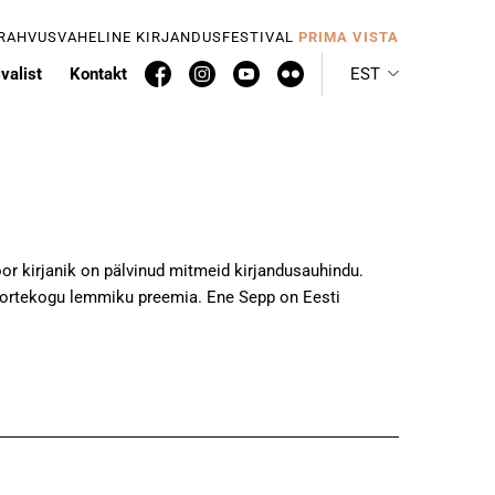
 RAHVUSVAHELINE KIRJANDUSFESTIVAL
PRIMA VISTA
valist
Kontakt
EST
r kirjanik on pälvinud mitmeid kirjandusauhindu.
noortekogu lemmiku preemia. Ene Sepp on Eesti