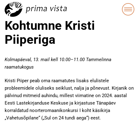
Kohtumne Kristi
Piiperiga
Kolmapäeval, 13. mail kell 10.00–11.00 Tammelinna
raamatukogus
Kristi Piiper peab oma raamatutes lisaks elulistele
probleemidele oluliseks seiklust, nalja ja põnevust. Kirjanik on
pälvinud mitmeid auhindu, millest viimatine on 2024. aastal
Eesti Lastekirjanduse Keskuse ja kirjastuse Tänapäev
korraldatud noorteromaanikonkursi I koht käsikirja
„Vahetusõpilane“ („Sul on 24 tundi aega“) eest.