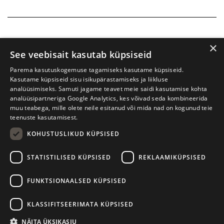
×
See veebisait kasutab küpsiseid
Parema kasutuskogemuse tagamiseks kasutame küpsiseid.
Kasutame küpsiseid sisu isikupärastamiseks ja liikluse
analüüsimiseks. Samuti jagame teavet meie saidi kasutamise kohta
analüüsipartneriga Google Analytics, kes võivad seda kombineerida
muu teabega, mille olete neile esitanud või mida nad on kogunud teie
teenuste kasutamisest.
KOHUSTUSLIKUD KÜPSISED
Prima Vista kirjandusfestival
W. Struve 1, Tartu 50091
STATISTILISED KÜPSISED
REKLAAMIKÜPSISED
+372 7427079
+372 56906836
FUNKTSIONAALSED KÜPSISED
info@kirjandusfestival.tartu.ee
Kontaktid
KLASSIFITSEERIMATA KÜPSISED
Kodulehe tegemine - AMA
NÄITA ÜKSIKASJU