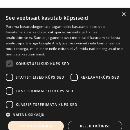
×
See veebisait kasutab küpsiseid
Parema kasutuskogemuse tagamiseks kasutame küpsiseid.
Kasutame küpsiseid sisu isikupärastamiseks ja liikluse
analüüsimiseks. Samuti jagame teavet meie saidi kasutamise kohta
analüüsipartneriga Google Analytics, kes võivad seda kombineerida
muu teabega, mille olete neile esitanud või mida nad on kogunud teie
teenuste kasutamisest.
KOHUSTUSLIKUD KÜPSISED
Prima Vista kirjandusfestival
W. Struve 1, Tartu 50091
STATISTILISED KÜPSISED
REKLAAMIKÜPSISED
+372 7427079
+372 56906836
FUNKTSIONAALSED KÜPSISED
info@kirjandusfestival.tartu.ee
Kontaktid
KLASSIFITSEERIMATA KÜPSISED
Kodulehe tegemine - AMA
NÄITA ÜKSIKASJU
NÕUSTU KÕIGIGA
KEELDU KÕIGIST