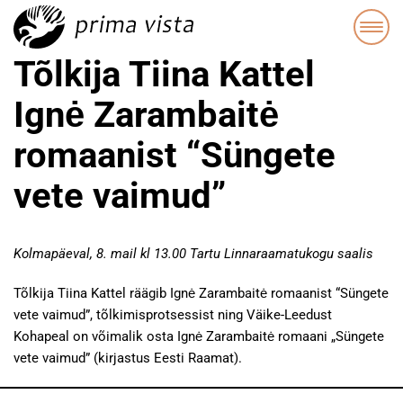
Tõlkija Tiina Kattel
Ignė Zarambaitė
romaanist “Süngete
vete vaimud”
Kolmapäeval, 8. mail kl 13.00 Tartu Linnaraamatukogu saalis
Tõlkija Tiina Kattel räägib Ignė Zarambaitė romaanist “Süngete
vete vaimud”, tõlkimisprotsessist ning Väike-Leedust
Kohapeal on võimalik osta Ignė Zarambaitė romaani „Süngete
vete vaimud” (kirjastus Eesti Raamat).