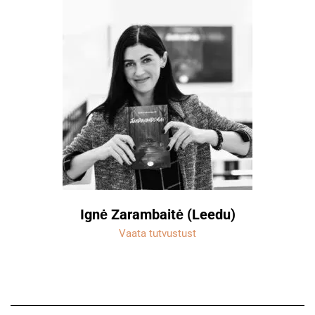
Ignė Zarambaitė (Leedu)
Vaata tutvustust