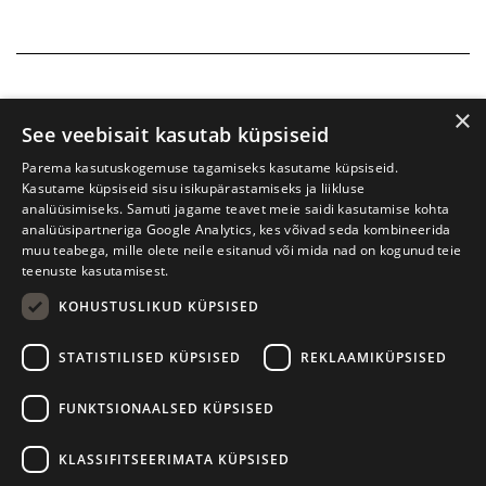
×
See veebisait kasutab küpsiseid
Parema kasutuskogemuse tagamiseks kasutame küpsiseid.
Kasutame küpsiseid sisu isikupärastamiseks ja liikluse
analüüsimiseks. Samuti jagame teavet meie saidi kasutamise kohta
analüüsipartneriga Google Analytics, kes võivad seda kombineerida
muu teabega, mille olete neile esitanud või mida nad on kogunud teie
teenuste kasutamisest.
KOHUSTUSLIKUD KÜPSISED
Prima Vista kirjandusfestival
W. Struve 1, Tartu 50091
STATISTILISED KÜPSISED
REKLAAMIKÜPSISED
+372 7427079
+372 56906836
FUNKTSIONAALSED KÜPSISED
info@kirjandusfestival.tartu.ee
Kontaktid
KLASSIFITSEERIMATA KÜPSISED