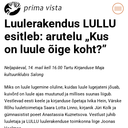
Luulerakendus LULLU
esitleb: arutelu „Kus
on luule õige koht?”
Neljapäeval, 14. mail kell 16.00 Tartu Kirjanduse Maja
kultuuriklubis Salong
Miks on luule lugemine oluline, kuidas luule lugejateni jõuab,
kuivõrd on luule ajas muutunud ja millises suunas liigub.
Vestlevad eesti keele ja kirjanduse õpetaja Ivika Hein, Värske
Rõhu luuletoimetaja Saara Lotta Linno, kirjanik Jüri Kolk ja
gümnasistist poeet Anastassia Kuznetsova. Vestlust juhib
luuletaja ja LULLU luulerakenduse toimkonna liige Joonas