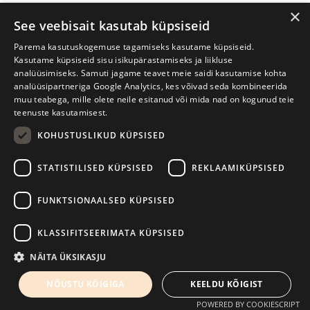
×
See veebisait kasutab küpsiseid
Parema kasutuskogemuse tagamiseks kasutame küpsiseid.
Kasutame küpsiseid sisu isikupärastamiseks ja liikluse
analüüsimiseks. Samuti jagame teavet meie saidi kasutamise kohta
analüüsipartneriga Google Analytics, kes võivad seda kombineerida
muu teabega, mille olete neile esitanud või mida nad on kogunud teie
teenuste kasutamisest.
KOHUSTUSLIKUD KÜPSISED
Prima Vista kirjandusfestival
W. Struve 1, Tartu 50091
STATISTILISED KÜPSISED
REKLAAMIKÜPSISED
+372 7427079
+372 56906836
FUNKTSIONAALSED KÜPSISED
info@kirjandusfestival.tartu.ee
Kontaktid
KLASSIFITSEERIMATA KÜPSISED
Kodulehe tegemine - AMA
NÄITA ÜKSIKASJU
NÕUSTU KÕIGIGA
KEELDU KÕIGIST
POWERED BY COOKIESCRIPT