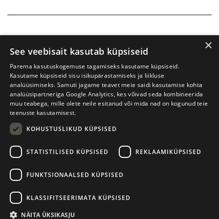
×
See veebisait kasutab küpsiseid
Parema kasutuskogemuse tagamiseks kasutame küpsiseid.
Kasutame küpsiseid sisu isikupärastamiseks ja liikluse
analüüsimiseks. Samuti jagame teavet meie saidi kasutamise kohta
analüüsipartneriga Google Analytics, kes võivad seda kombineerida
muu teabega, mille olete neile esitanud või mida nad on kogunud teie
teenuste kasutamisest.
KOHUSTUSLIKUD KÜPSISED
Prima Vista kirjandusfestival
W. Struve 1, Tartu 50091
STATISTILISED KÜPSISED
REKLAAMIKÜPSISED
+372 7427079
+372 56906836
FUNKTSIONAALSED KÜPSISED
info@kirjandusfestival.tartu.ee
Kontaktid
KLASSIFITSEERIMATA KÜPSISED
Kodulehe tegemine - AMA
NÄITA ÜKSIKASJU