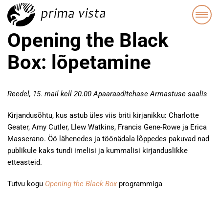
Opening the Black
Box: lõpetamine
Reedel, 15. mail kell 20.00 Apaaraaditehase Armastuse saalis
Kirjandusõhtu, kus astub üles viis briti kirjanikku: Charlotte
Geater, Amy Cutler, Llew Watkins, Francis Gene-Rowe ja Erica
Masserano. Öö lähenedes ja töönädala lõppedes pakuvad nad
publikule kaks tundi imelisi ja kummalisi kirjanduslikke
etteasteid.
Tutvu kogu
Opening the Black Box
programmiga