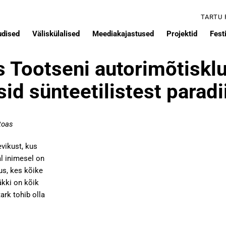
TARTU
udised
Väliskülalised
Meediakajastused
Projektid
Festi
s Tootseni autorimõtisklu
sid sünteetilistest paradi
toas
evikust, kus
l inimesel on
us, kes kõike
äkki on kõik
ark tohib olla