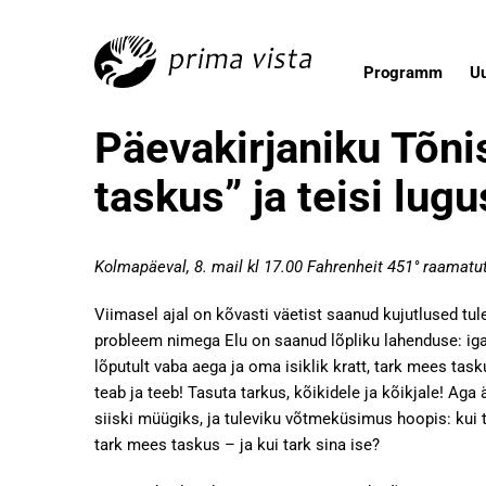
Programm
U
Päevakirjaniku Tõni
taskus” ja teisi lugu
Kolmapäeval, 8. mail kl 17.00 Fahrenheit 451° raamatu
Viimasel ajal on kõvasti väetist saanud kujutlused tul
probleem nimega Elu on saanud lõpliku lahenduse: iga
lõputult vaba aega ja oma isiklik kratt, tark mees task
teab ja teeb! Tasuta tarkus, kõikidele ja kõikjale! Aga 
siiski müügiks, ja tuleviku võtmeküsimus hoopis: kui t
tark mees taskus – ja kui tark sina ise?