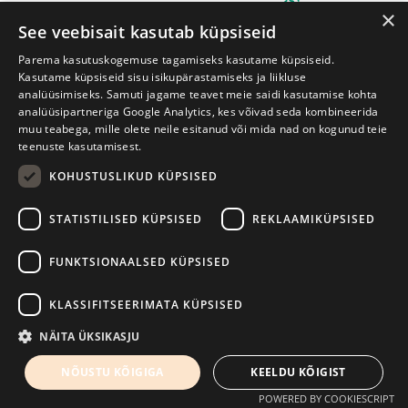
×
See veebisait kasutab küpsiseid
Parema kasutuskogemuse tagamiseks kasutame küpsiseid.
Kasutame küpsiseid sisu isikupärastamiseks ja liikluse
analüüsimiseks. Samuti jagame teavet meie saidi kasutamise kohta
analüüsipartneriga Google Analytics, kes võivad seda kombineerida
muu teabega, mille olete neile esitanud või mida nad on kogunud teie
teenuste kasutamisest.
Prima Vista kirjandusfestival
W. Struve 1, Tartu 50091
KOHUSTUSLIKUD KÜPSISED
+372 7427079
+372 56906836
STATISTILISED KÜPSISED
REKLAAMIKÜPSISED
info@kirjandusfestival.tartu.ee
Kontaktid
FUNKTSIONAALSED KÜPSISED
Kodulehe tegemine - AMA
KLASSIFITSEERIMATA KÜPSISED
NÄITA ÜKSIKASJU
NÕUSTU KÕIGIGA
KEELDU KÕIGIST
POWERED BY COOKIESCRIPT