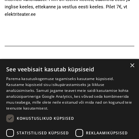
inglise keeles, ettekanne ja vestlus eesti keeles. Pilet 7€, vt
elektriteater.ee
×
See veebisait kasutab küpsiseid
Parema kasutuskogemuse tagamiseks kasutame küpsiseid.
Kasutame küpsiseid sisu isikupärastamiseks ja liikluse
analüüsimiseks. Samuti jagame teavet meie saidi kasutamise kohta
analüüsipartneriga Google Analytics, kes võivad seda kombineerida
muu teabega, mille olete neile esitanud või mida nad on kogunud teie
teenuste kasutamisest.
KOHUSTUSLIKUD KÜPSISED
Prima Vista kirjandusfestival
W. Struve 1, Tartu 50091
STATISTILISED KÜPSISED
REKLAAMIKÜPSISED
+372 7427079
+372 56906836