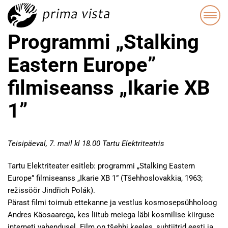
Programmi „Stalking
Eastern Europe”
filmiseanss „Ikarie XB
1”
Teisipäeval, 7. mail kl 18.00 Tartu Elektriteatris
Tartu Elektriteater esitleb: programmi „Stalking Eastern
Europe” filmiseanss „Ikarie XB 1” (Tšehhoslovakkia, 1963;
režissöör Jindřich Polák).
Pärast filmi toimub ettekanne ja vestlus kosmosepsühholoog
Andres Käosaarega, kes liitub meiega läbi kosmilise kiirguse
interneti vahendusel. Film on tšehhi keeles, subtiitrid eesti ja