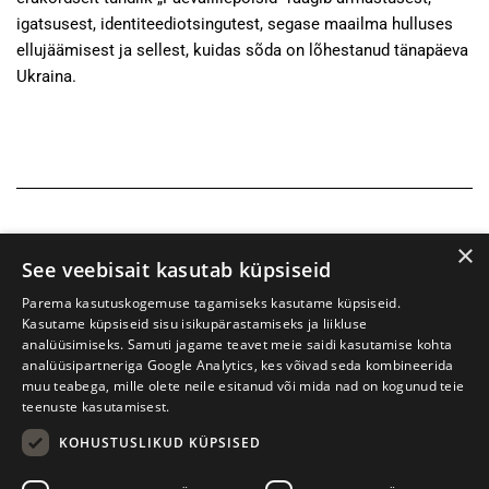
igatsusest, identiteediotsingutest, segase maailma hulluses
ellujäämisest ja sellest, kuidas sõda on lõhestanud tänapäeva
Ukraina.
×
See veebisait kasutab küpsiseid
Parema kasutuskogemuse tagamiseks kasutame küpsiseid.
Kasutame küpsiseid sisu isikupärastamiseks ja liikluse
analüüsimiseks. Samuti jagame teavet meie saidi kasutamise kohta
analüüsipartneriga Google Analytics, kes võivad seda kombineerida
muu teabega, mille olete neile esitanud või mida nad on kogunud teie
teenuste kasutamisest.
KOHUSTUSLIKUD KÜPSISED
Prima Vista kirjandusfestival
W. Struve 1, Tartu 50091