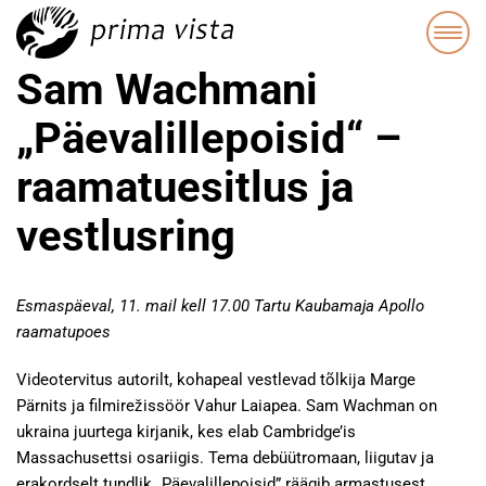
Sam Wachmani
„Päevalillepoisid“ –
raamatuesitlus ja
vestlusring
Esmaspäeval, 11. mail kell 17.00 Tartu Kaubamaja Apollo
raamatupoes
Videotervitus autorilt, kohapeal vestlevad tõlkija Marge
Pärnits ja filmirežissöör Vahur Laiapea. Sam Wachman on
ukraina juurtega kirjanik, kes elab Cambridge’is
Massachusettsi osariigis. Tema debüütromaan, liigutav ja
erakordselt tundlik „Päevalillepoisid” räägib armastusest,