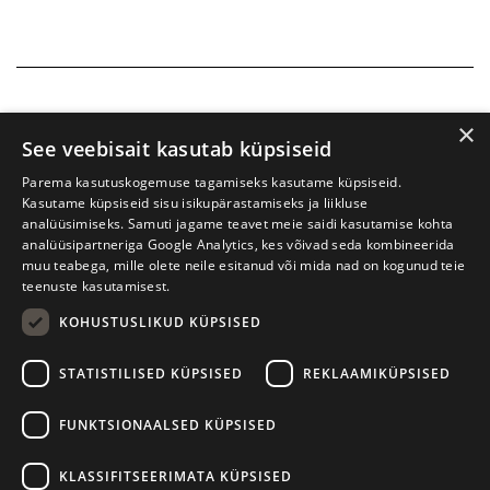
×
See veebisait kasutab küpsiseid
Parema kasutuskogemuse tagamiseks kasutame küpsiseid.
Kasutame küpsiseid sisu isikupärastamiseks ja liikluse
analüüsimiseks. Samuti jagame teavet meie saidi kasutamise kohta
analüüsipartneriga Google Analytics, kes võivad seda kombineerida
muu teabega, mille olete neile esitanud või mida nad on kogunud teie
teenuste kasutamisest.
KOHUSTUSLIKUD KÜPSISED
Prima Vista kirjandusfestival
W. Struve 1, Tartu 50091
STATISTILISED KÜPSISED
REKLAAMIKÜPSISED
+372 7427079
+372 56906836
FUNKTSIONAALSED KÜPSISED
info@kirjandusfestival.tartu.ee
Kontaktid
KLASSIFITSEERIMATA KÜPSISED