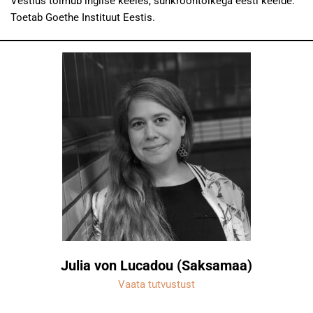
Vestlus toimub inglise keeles, sünkroontõlkega eesti keelde.
Toetab Goethe Instituut Eestis.
Julia von Lucadou (Saksamaa)
Vaata tutvustust