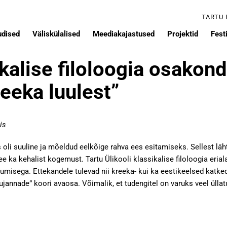
TARTU
udised
Väliskülalised
Meediakajastused
Projektid
Festi
ikalise filoloogia osakond
eeka luulest”
is
us oli suuline ja mõeldud eelkõige rahva ees esitamiseks. Sellest l
e ka kehalist kogemust. Tartu Ülikooli klassikalise filoloogia eria
iikumisega. Ettekandele tulevad nii kreeka- kui ka eestikeelsed ka
jannade” koori avaosa. Võimalik, et tudengitel on varuks veel üllat