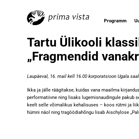
Programm
U
Tartu Ülikooli klass
„Fragmendid vanakr
Laupäeval, 16. mail kell 16.00 korporatsioon Ugala saal
Ikka ja jälle räägitakse, kuidas vana maailma kirjand
performatiivne ning lisaks lugemisnaudingule pakub se
keelt selle võimalikus kehalisuses – koos rütmi ja l
hümni näol ning tragöödiahõngu lisab Aischylose „Palu