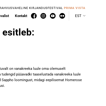
 RAHVUSVAHELINE KIRJANDUSFESTIVAL
PRIMA VISTA
valist
Kontakt
EST
 esitleb:
ähtuvalt on vanakreeka luule oma olemuselt
la tudengid püüavadki taaselustada vanakreeka luule
tked Sappho loomingust, midagi eepilisemat Homerose
usi.