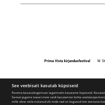
Prima Vista kirjandusfestival
W. St
See veebisait kasutab küpsiseid
Parema kasutuskogemuse tagamiseks kasutame küpsiseid. Kasutame k
Samuti jagame teavet meie saidi kasutamise kohta analüüsipartner
mille olete neile esitanud või mida nad on kogunud teie teenuste ka