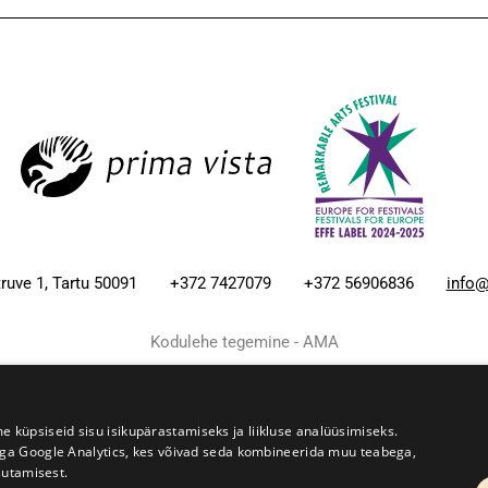
ruve 1, Tartu 50091
+372 7427079
+372 56906836
info@
Kodulehe tegemine - AMA
üpsiseid sisu isikupärastamiseks ja liikluse analüüsimiseks.
iga Google Analytics, kes võivad seda kombineerida muu teabega,
sutamisest.