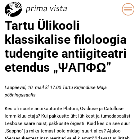
Tartu Ülikooli
klassikalise filoloogia
tudengite antiigiteatri
etendus „ΨΑΠΦΩ”
Laupäeval, 10. mail kl 17.00 Tartu Kirjanduse Maja
pööningusaalis
Kes oli suurte antiikautorite Platoni, Ovidiuse ja Catulluse
lemmikluuletaja? Kui pakkusite üht lühikest ja tumedapealist
Lesbose saare naist, pakkusite õigesti. Kuid kes on see suur
„Sappho” ja miks temast pole midagi suurt alles? Ajaloo
tõeraasukestest inspireeritud valelik amatöörlavastus üritab