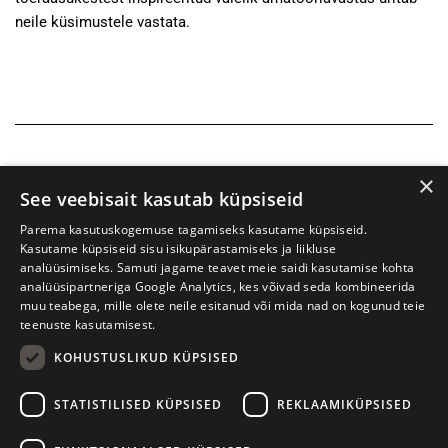
neile küsimustele vastata.
×
See veebisait kasutab küpsiseid
Parema kasutuskogemuse tagamiseks kasutame küpsiseid.
Kasutame küpsiseid sisu isikupärastamiseks ja liikluse
analüüsimiseks. Samuti jagame teavet meie saidi kasutamise kohta
analüüsipartneriga Google Analytics, kes võivad seda kombineerida
muu teabega, mille olete neile esitanud või mida nad on kogunud teie
teenuste kasutamisest.
KOHUSTUSLIKUD KÜPSISED
Prima Vista kirjandusfestival
W. Struve 1, Tartu 50091
STATISTILISED KÜPSISED
REKLAAMIKÜPSISED
+372 7427079
+372 56906836