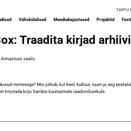
TARTU
udised
Väliskülalised
Meediakajastused
Projektid
Festi
x: Traadita kirjad arhiivi
 Armastuse saalis
hkunud inimesega? Mis juhtub, kui keel, kultuur, ruum ja aeg peatat
 et kirjutada kirju Sambia kuulsaimale raadionõunikule.