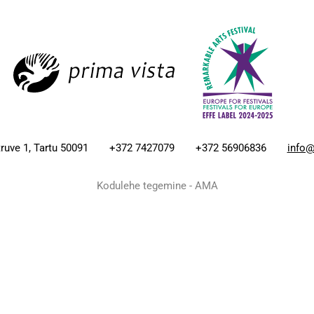
ruve 1, Tartu 50091
+372 7427079
+372 56906836
info@
Kodulehe tegemine - AMA