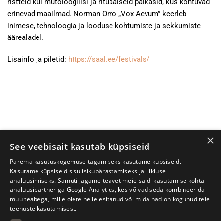
ristteid kui mütoloogilisi ja rituaalseid paikasid, kus kohtuvad
erinevad maailmad. Norman Orro „Vox Aevum” keerleb
inimese, tehnoloogia ja looduse kohtumiste ja sekkumiste
äärealadel.
Lisainfo ja piletid:
https://saal.ee/festivals/
×
See veebisait kasutab küpsiseid
Parema kasutuskogemuse tagamiseks kasutame küpsiseid.
Kasutame küpsiseid sisu isikupärastamiseks ja liikluse
analüüsimiseks. Samuti jagame teavet meie saidi kasutamise kohta
analüüsipartneriga Google Analytics, kes võivad seda kombineerida
muu teabega, mille olete neile esitanud või mida nad on kogunud teie
teenuste kasutamisest.