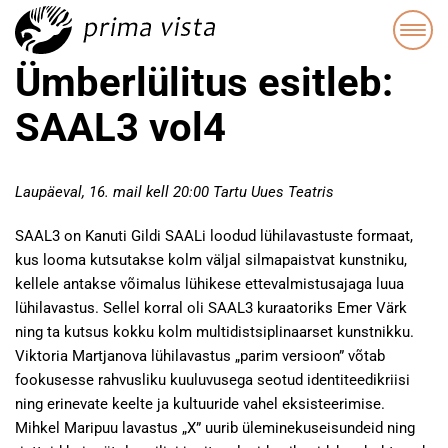
Ümberlülitus esitleb:
SAAL3 vol4
Laupäeval, 16. mail kell 20:00 Tartu Uues Teatris
SAAL3 on Kanuti Gildi SAALi loodud lühilavastuste formaat,
kus looma kutsutakse kolm väljal silmapaistvat kunstniku,
kellele antakse võimalus lühikese ettevalmistusajaga luua
lühilavastus. Sellel korral oli SAAL3 kuraatoriks Emer Värk
ning ta kutsus kokku kolm multidistsiplinaarset kunstnikku.
Viktoria Martjanova lühilavastus „parim versioon” võtab
fookusesse rahvusliku kuuluvusega seotud identiteedikriisi
ning erinevate keelte ja kultuuride vahel eksisteerimise.
Mihkel Maripuu lavastus „X” uurib üleminekuseisundeid ning