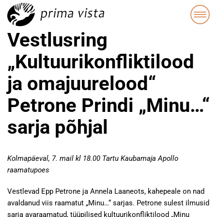
Vestlusring
„Kultuurikonfliktilood
ja omajuurelood“
Petrone Prindi „Minu…“
sarja põhjal
Kolmapäeval, 7. mail kl 18.00 Tartu Kaubamaja Apollo
raamatupoes
Vestlevad Epp Petrone ja Annela Laaneots, kahepeale on nad
avaldanud viis raamatut „Minu…“ sarjas. Petrone sulest ilmusid
sarja avaraamatud, tüüpilised kultuurikonfliktilood „Minu