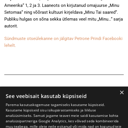
Ameerika“ 1, 2 ja 3. Laaneots on kirjutanud omajuurse „Minu
Setomaa“ ning võõrast kultuuri kirjeldava „Minu Tai saared“.
Publiku hulgas on sõna sekka ütlemas veel mitu „Minu…“ sarja
autorit.
Sündmuste otseülekanne on jälgitav Petrone Prindi Facebooki
lehelt.
×
See veebisait kasutab küpsiseid
Parema kasutuskogemuse tagamiseks kasutame küpsiseid.
Kasutame küpsiseid sisu isikupärastamiseks ja liikluse
analüüsimiseks. Samuti jagame teavet meie saidi kasutamise kohta
analüüsipartneriga Google Analytics, kes võivad seda kombineerida
muu teabega, mille olete neile esitanud või mida nad on kogunud teie