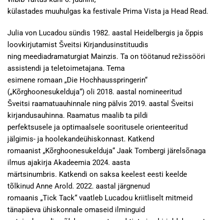
külastades muuhulgas ka festivale Prima Vista ja Head Read.
Julia von Lucadou sündis 1982. aastal Heidelbergis ja õppis
loovkirjutamist Šveitsi Kirjandusinstituudis
ning meediadramaturgiat Mainzis. Ta on töötanud režissööri
assistendi ja teletoimetajana. Tema
esimene romaan „Die Hochhausspringerin“
(„Kõrghoonesukelduja“) oli 2018. aastal nomineeritud
Šveitsi raamatuauhinnale ning pälvis 2019. aastal Šveitsi
kirjandusauhinna. Raamatus maalib ta pildi
perfektsusele ja optimaalsele sooritusele orienteeritud
jälgimis- ja hoolekandeühiskonnast. Katkend
romaanist „Kõrghoonesukelduja“ Jaak Tombergi järelsõnaga
ilmus ajakirja Akadeemia 2024. aasta
märtsinumbris. Katkendi on saksa keelest eesti keelde
tõlkinud Anne Arold. 2022. aastal järgnenud
romaanis „Tick Tack“ vaatleb Lucadou kriitliselt mitmeid
tänapäeva ühiskonnale omaseid ilminguid