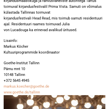
kirjandusmaastikuga ja rahvusvaheliste autoritega Tartus
toimuval kirjandusfestivalil Prima Vista. Samuti on võimalus
külastada Tallinnas toimuvat
kirjandusfestivali Head Read, mis toimub samuti residentuuri
ajal. Residentuuri raames toimuvad Julia
von Lucadouga ka erinevad avalikud üritused.
Lisainfo:
Markus Köcher
Kultuuriprogrammide koordinaator
Goethe-Institut Tallinn
Pärnu mnt 10
10148 Tallinn
+372 5645 4945
markus.koecher@goethe.de
www.goethe.de/tallinn