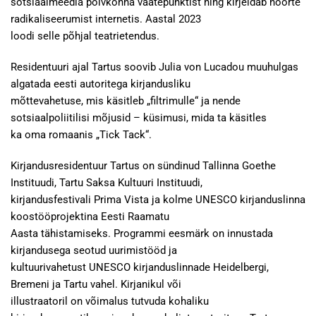
sotsiaalmeedia põlvkonna vaatepunktist ning kirjeldab noorte
radikaliseerumist internetis. Aastal 2023
loodi selle põhjal teatrietendus.
Residentuuri ajal Tartus soovib Julia von Lucadou muuhulgas
algatada eesti autoritega kirjandusliku
mõttevahetuse, mis käsitleb „filtrimulle“ ja nende
sotsiaalpoliitilisi mõjusid – küsimusi, mida ta käsitles
ka oma romaanis „Tick Tack“.
Kirjandusresidentuur Tartus on sündinud Tallinna Goethe
Instituudi, Tartu Saksa Kultuuri Instituudi,
kirjandusfestivali Prima Vista ja kolme UNESCO kirjanduslinna
koostööprojektina Eesti Raamatu
Aasta tähistamiseks. Programmi eesmärk on innustada
kirjandusega seotud uurimistööd ja
kultuurivahetust UNESCO kirjanduslinnade Heidelbergi,
Bremeni ja Tartu vahel. Kirjanikul või
illustraatoril on võimalus tutvuda kohaliku