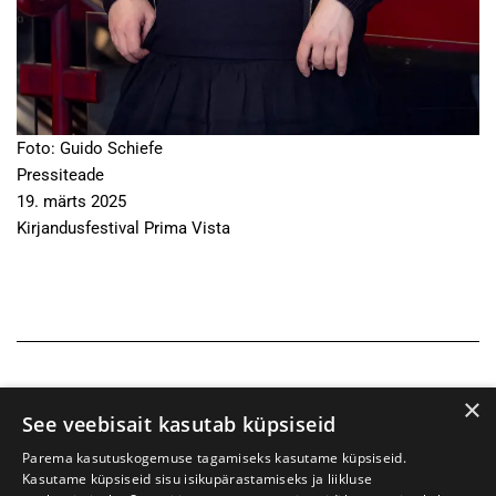
Foto: Guido Schiefe
Pressiteade
19. märts 2025
Kirjandusfestival Prima Vista
×
See veebisait kasutab küpsiseid
Parema kasutuskogemuse tagamiseks kasutame küpsiseid.
Kasutame küpsiseid sisu isikupärastamiseks ja liikluse