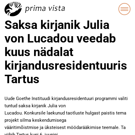
Saksa kirjanik Julia
von Lucadou veedab
kuus nädalat
kirjandusresidentuuris
Tartus
Uude Goethe Instituudi kirjandusresidentuuri programmi valiti
tuntud saksa kirjanik Julia von
Lucadou. Konkursile laekunud taotluste hulgast paistis tema
projekt silma keskendumisega
vääritimõistmise ja üksteisest möödarääkimise teemale. Ta
viibib Tartus kuni 6. juunini,