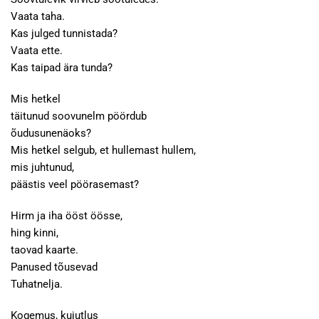
Vaata taha.
Kas julged tunnistada?
Vaata ette.
Kas taipad ära tunda?
Mis hetkel
täitunud soovunelm pöördub
õudusunenäoks?
Mis hetkel selgub, et hullemast hullem,
mis juhtunud,
päästis veel pöörasemast?
Hirm ja iha ööst öösse,
hing kinni,
taovad kaarte.
Panused tõusevad
Tuhatnelja.
Kogemus, kujutlus