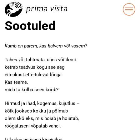
Sootuled
Kumb on parem, kas halvem või vasem?
Tahes või tahtmata, unes või ilmsi
ketrab teadvus kogu see aeg
eiteakust ette tulevat lõnga.
Kas teame,
mida ta kolba sees koob?
Hirmud ja ihad, kogemus, kujutlus –
kõik jookseb kokku ja põimub
olemisköieks, mis hoiab ja hoiatab,
röögatuseni võpatab vahel.
Liikudes peaaegu kinnisilmi,