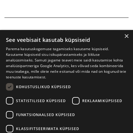
×
See veebisait kasutab küpsiseid
Parema kasutuskogemuse tagamiseks kasutame küpsiseid.
Kasutame küpsiseid sisu isikupärastamiseks ja liikluse
analüüsimiseks. Samuti jagame teavet meie saidi kasutamise kohta
analüüsipartneriga Google Analytics, kes võivad seda kombineerida
muu teabega, mille olete neile esitanud või mida nad on kogunud teie
teenuste kasutamisest.
KOHUSTUSLIKUD KÜPSISED
Prima Vista kirjandusfestival
W. Struve 1, Tartu 50091
STATISTILISED KÜPSISED
REKLAAMIKÜPSISED
+372 7427079
+372 56906836
FUNKTSIONAALSED KÜPSISED
info@kirjandusfestival.tartu.ee
Kontaktid
KLASSIFITSEERIMATA KÜPSISED