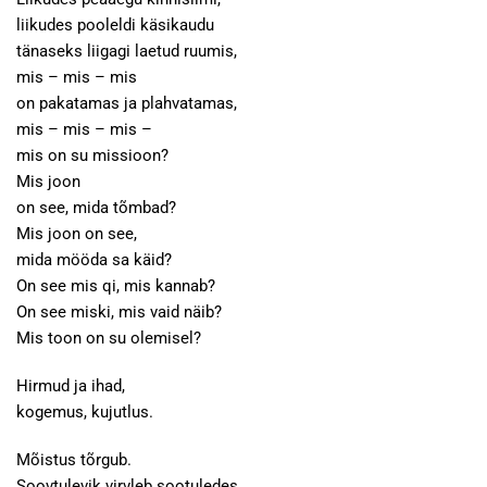
liikudes pooleldi käsikaudu
tänaseks liigagi laetud ruumis,
mis – mis – mis
on pakatamas ja plahvatamas,
mis – mis – mis –
mis on su missioon?
Mis joon
on see, mida tõmbad?
Mis joon on see,
mida mööda sa käid?
On see mis qi, mis kannab?
On see miski, mis vaid näib?
Mis toon on su olemisel?
Hirmud ja ihad,
kogemus, kujutlus.
Mõistus tõrgub.
Soovtulevik virvleb sootuledes.