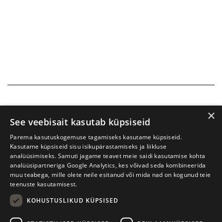
×
See veebisait kasutab küpsiseid
Parema kasutuskogemuse tagamiseks kasutame küpsiseid.
Kasutame küpsiseid sisu isikupärastamiseks ja liikluse
analüüsimiseks. Samuti jagame teavet meie saidi kasutamise kohta
analüüsipartneriga Google Analytics, kes võivad seda kombineerida
muu teabega, mille olete neile esitanud või mida nad on kogunud teie
teenuste kasutamisest.
KOHUSTUSLIKUD KÜPSISED
Prima Vista kirjandusfestival
W. Struve 1, Tartu 50091