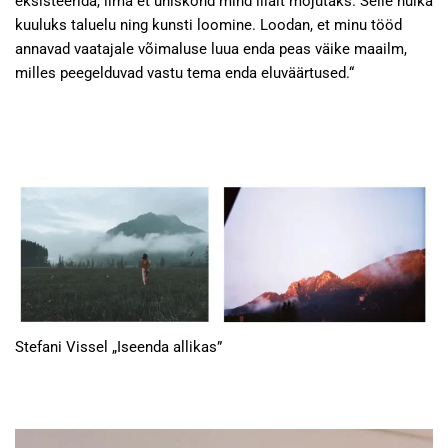
eksisteerida, ilma et ühiskond mind liialt mõjutaks. Selle hulka
kuuluks taluelu ning kunsti loomine. Loodan, et minu tööd
annavad vaatajale võimaluse luua enda peas väike maailm,
milles peegelduvad vastu tema enda eluväärtused.“
Stefani Vissel „Iseenda allikas”