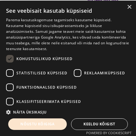
×
See veebisait kasutab küpsiseid
Prima Vista kirjandusfestival
W. Struve 1, Tartu 50091
Parema kasutuskogemuse tagamiseks kasutame küpsiseid.
Kasutame küpsiseid sisu isikupärastamiseks ja liikluse
+372 7427079
+372 56906836
analüüsimiseks. Samuti jagame teavet meie saidi kasutamise kohta
analüüsipartneriga Google Analytics, kes võivad seda kombineerida
muu teabega, mille olete neile esitanud või mida nad on kogunud teie
info@kirjandusfestival.tartu.ee
Kontaktid
teenuste kasutamisest.
KOHUSTUSLIKUD KÜPSISED
Kodulehe tegemine - AMA
STATISTILISED KÜPSISED
REKLAAMIKÜPSISED
FUNKTSIONAALSED KÜPSISED
KLASSIFITSEERIMATA KÜPSISED
NÄITA ÜKSIKASJU
NÕUSTU KÕIGIGA
KEELDU KÕIGIST
POWERED BY COOKIESCRIPT