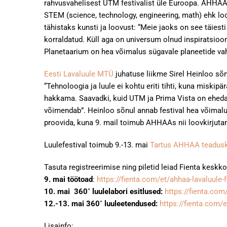
rahvusvahelisest UTM festivalist üle Euroopa. AHHAA j
STEM (science, technology, engineering, math) ehk loo
tähistaks kunsti ja loovust: “Meie jaoks on see täies
korraldatud. Küll aga on universum olnud inspiratsioo
Planetaarium on hea võimalus sügavale planeetide va
Eesti Lavaluule MTÜ
juhatuse liikme Sirel Heinloo s
“Tehnoloogia ja luule ei kohtu eriti tihti, kuna miskip
hakkama. Saavadki, kuid UTM ja Prima Vista on ehedad n
võimendab”. Heinloo sõnul annab festival hea võimalu
proovida, kuna 9. mail toimub AHHAAs nii loovkirjut
Luulefestival toimub 9.-13. mai
Tartus AHHAA teadus
Tasuta registreerimise ning piletid leiad Fienta keskk
9. mai töötoad
:
https://fienta.com/et/ahhaa-lavaluule-
10. mai 360˚ luulelabori esitlused:
https://fienta.com
12.-13. mai 360˚ luuleetendused:
https://fienta.com/
Lisainfo: