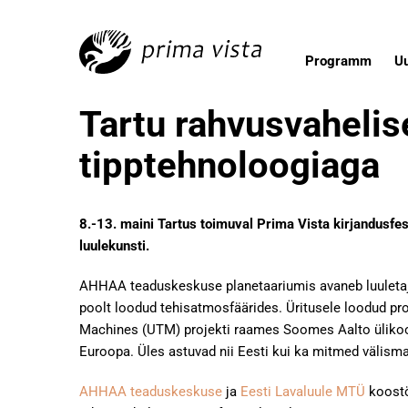
Programm
U
Tartu rahvusvahelise
tipptehnoloogiaga
8.-13. maini Tartus toimuval Prima Vista kirjandusfes
luulekunsti.
AHHAA teaduskeskuse planetaariumis avaneb luuletaj
poolt loodud tehisatmosfäärides. Üritusele loodud pro
Machines (UTM) projekti raames Soomes Aalto ülikool
Euroopa. Üles astuvad nii Eesti kui ka mitmed välisma
AHHAA teaduskeskuse
ja
Eesti Lavaluule MTÜ
koostö