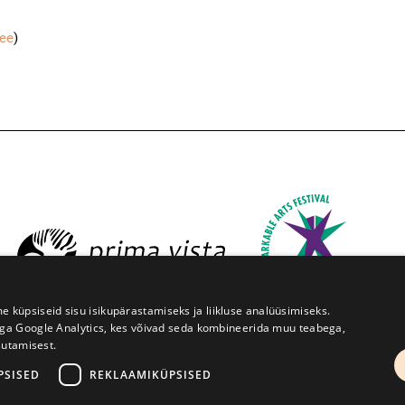
.ee
)
üpsiseid sisu isikupärastamiseks ja liikluse analüüsimiseks.
iga Google Analytics, kes võivad seda kombineerida muu teabega,
sutamisest.
ruve 1, Tartu 50091
+372 7427079
+372 56906836
info@
PSISED
REKLAAMIKÜPSISED
Kodulehe tegemine - AMA