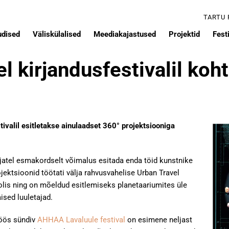
TARTU
udised
Väliskülalised
Meediakajastused
Projektid
Festi
l kirjandusfestivalil koh
tivalil esitletakse ainulaadset 360° projektsiooniga
atel esmakordselt võimalus esitada enda töid kunstnike
jektsioonid töötati välja rahvusvahelise Urban Travel
is ning on mõeldud esitlemiseks planetaariumites üle
ised luuletajad.
ös sündiv
AHHAA Lavaluule festival
on esimene neljast