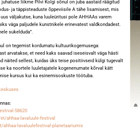
uhatuse liikme Pilvi Kolgi sõnul on juba aastaid räägitud
dus- ja täppisteaduste õppeviisile A tähe lisamisest, mis
ti uus väljakutse, kuna luuleüritusi pole AHHAAs varem
niks väga paljudele kunstnikele erinevatest valdkondadest.
hele sukelduda”.
õnul on tegemist kordumatu kultuurikogemusega:
ärast arvatakse, et need kaks saavad iseseisvalt väga hästi
äited sellest, kuidas üks teise positiivseid külgi tugevalt
se ka noortele luuletajatele kogenenumate kõrval kätt
amise kursus kui ka esinemisoskuste töötuba.
keskuses.
onnas:
festival-58620
/et/ahhaa-lavaluule-festival
et/ahhaa-lavaluulefestival-planetaariumis