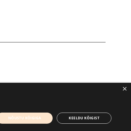
×
kirjandusfestival.tartu.ee
Kontaktid
NÕUSTU KÕIGIGA
KEELDU KÕIGIST