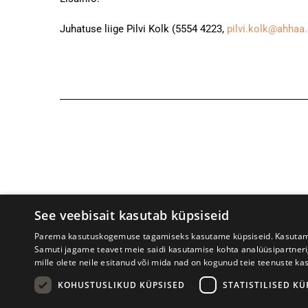
Juhatuse liige Pilvi Kolk (5554 4223,
pilvi.kolk@ahhaa
See veebisait kasutab küpsiseid
Parema kasutuskogemuse tagamiseks kasutame küpsiseid. Kasutame k
Samuti jagame teavet meie saidi kasutamise kohta analüüsipartner
mille olete neile esitanud või mida nad on kogunud teie teenuste ka
Prima Vista kirjandusfestival
W. St
KOHUSTUSLIKUD KÜPSISED
STATISTILISED KÜ