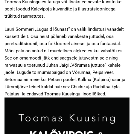
Toomas Kuusingu esitatuga või lisaks eelnevate kunstnike
poolt loodud Kalevipoja kuvandite ja illustratsioonidega
trükitud raamatutes.
Lauri Sommeri „Lugusid lõunast“ on valik lindistusi vanadelt
kassettidelt. Osa neist põhineb vanakeste juttudel, osa
peretraditsioonil, osa folkloorsel ainesel ja osa fantaasial.
Mõni pala on antud nii murdelises algkeeles kui vabatõlkes.
See on omamoodi jätk endisaegsele jutuvestmisele ning
rahvasuule toetunud Juhan Jaigi „Võrumaa juttude“ kahele
jaole. Lugude toimumispaigad on Võrumaa, Peipsiveer,
Setomaa nii meie kui Petseri poolel, Kulkna (Kolpino) saar ja
Lämmijärve teisel kaldal paiknev Chudskaja Rudnitsa kyla.
Pajatusi laiendavad Toomas Kuusingu linoollõiked.