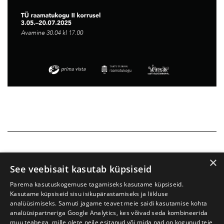
×
See veebisait kasutab küpsiseid
Parema kasutuskogemuse tagamiseks kasutame küpsiseid.
Kasutame küpsiseid sisu isikupärastamiseks ja liikluse
analüüsimiseks. Samuti jagame teavet meie saidi kasutamise kohta
analüüsipartneriga Google Analytics, kes võivad seda kombineerida
muu teabega, mille olete neile esitanud või mida nad on kogunud teie