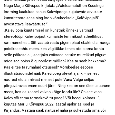
Nagu Marju Kõivupuu kirjutab: „Vaieldamatult on Kuusingu
looming kaalukas panus Kalevipoega kujutavate arvukate
kunstiteoste seas ning loob võrukeelsele „Kalõvipojalõ“
arvestatava lisaväärtuse.”
„Kalevipoja kujutamisel on kunstnik õnneks vältinud
stereotüüpi Kalevipojast kui naiste lemmikust atleetlikust
rammumehest. Siit vaatab vastu pigem pisut ebakindla moega
poisikeseohtu mees, kes vägitükke tehes otsib oma kohta
selle päikese all, saatjaks esiisade natuke murelikud pilgud:
mida see poiss õigupoolest möllab? Kas ta saab hakkama?
Kas ei tee ta rumalaid otsuseid? Võrukeelse eepose
illustratsioonidel näib Kalevipoeg olevat ajalik – sellest
noorest elu ahmivast mehest pole Vana Valge seljas
põrguväravas enam suurt järel. Ning kes on see üleelusuurune
mees, kes esikaanel valvab kõige loodu üle? On see vana
Kalev või tema tormakavõitu poeg? Või keegi kolmas…“,
kirjutas Marju Kõivupuu 2022. aastal ajakirjas Keel ja
Kirjandus. Vaataja saab näitusel näha ja suhestuda oma või