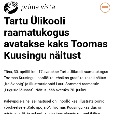
Tartu Ülikooli
raamatukogus
avatakse kaks Toomas
Kuusingu näitust
Täna, 30. aprillil kell 17 avatakse Tartu Ülikooli raamatukogus
Toomas Kuusingu linoollõike tehnikas graafika kaksiknäitus
„Kalõvipoig“ ja illustratsioonid Lauri Sommeri raamatule
„Lugusid lõunast“. Näitus jääb avatuks 20. juulini.
Kalevipoja-ainelisel näitusel on linoollõikes illustratsioonid
võrukeelsele „Kalõvipojalõ“. Toomas Kuusingu käsitlus on
minimalistlik ja askeetlik ning igas plaanis mitmekihiline.