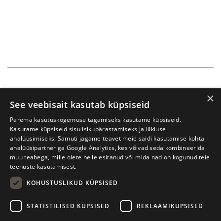
×
See veebisait kasutab küpsiseid
Parema kasutuskogemuse tagamiseks kasutame küpsiseid.
Kasutame küpsiseid sisu isikupärastamiseks ja liikluse
analüüsimiseks. Samuti jagame teavet meie saidi kasutamise kohta
analüüsipartneriga Google Analytics, kes võivad seda kombineerida
muu teabega, mille olete neile esitanud või mida nad on kogunud teie
teenuste kasutamisest.
KOHUSTUSLIKUD KÜPSISED
Prima Vista kirjandusfestival
W. Struve 1, Tartu 50091
STATISTILISED KÜPSISED
REKLAAMIKÜPSISED
+372 7427079
+372 56906836