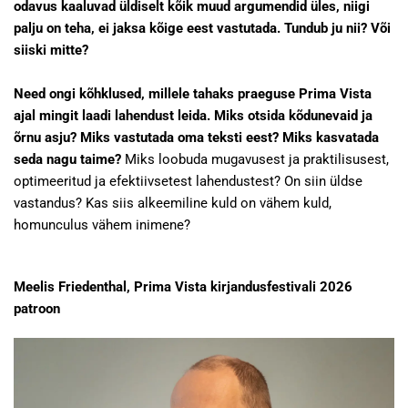
odavus kaaluvad üldiselt kõik muud argumendid üles, niigi
palju on teha, ei jaksa kõige eest vastutada. Tundub ju nii? Või
siiski mitte?
Need ongi kõhklused, millele tahaks praeguse Prima Vista
ajal mingit laadi lahendust leida. Miks otsida kõdunevaid ja
õrnu asju? Miks vastutada oma teksti eest? Miks kasvatada
seda nagu taime?
Miks loobuda mugavusest ja praktilisusest,
optimeeritud ja efektiivsetest lahendustest? On siin üldse
vastandus? Kas siis alkeemiline kuld on vähem kuld,
homunculus vähem inimene?
Meelis Friedenthal, Prima Vista kirjandusfestivali 2026
patroon