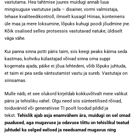
vastutama. Hea tahtmise juures muidugi annab luua
mingisuguse vastutuse jada – disainer, vormi valmistaja,
tehase kvaliteedikontroll, ilmselt kusagil Hiinas, konteineris
üle maa ja mere loksumine, lõpuks kuhugi poodi jõudmine jne.
Kõik osalised selles protsessis vastutavad natuke, üldiselt
väga vähe.
Kui panna sinna potti päris taim, siis keegi peaks käima seda
kastmas, kohviku külastajad võivad sinna oma suppi
kogemata ajada, päike ei jõua lehtedeni, võib lõpuks juhtuda,
et taim ei pea seda väntsutamist vastu ja sureb. Vastutaja on
siinsamas.
Mulle näib, et see olukord kirjeldab kokkuvõtvalt meie valikut
päris ja tehisliku vahel. Olgu need siis sünteetilised rõivad,
toiduvärvid või generatiivse TI poolt loodud pildid ja
tekst.
Tehislik ajab asja enamvähem ära, muidugi on sel omad
puudused, aga mugavuse ja odavuse tõttu on tehislikul teatud
juhtudel ka selged eelised ja needsamad mugavus ning