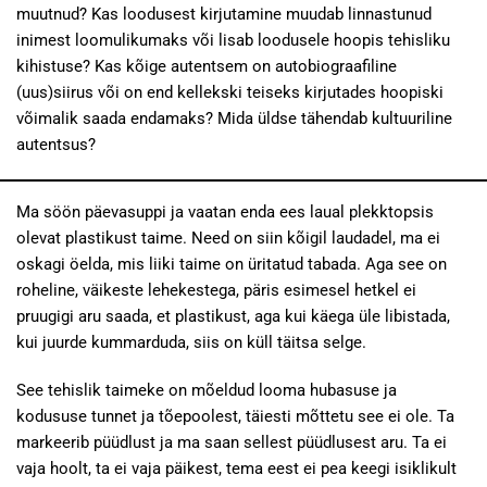
muutnud? Kas loodusest kirjutamine muudab linnastunud
inimest loomulikumaks või lisab loodusele hoopis tehisliku
kihistuse? Kas kõige autentsem on autobiograafiline
(uus)siirus või on end kellekski teiseks kirjutades hoopiski
võimalik saada endamaks? Mida üldse tähendab kultuuriline
autentsus?
Ma söön päevasuppi ja vaatan enda ees laual plekktopsis
olevat plastikust taime. Need on siin kõigil laudadel, ma ei
oskagi öelda, mis liiki taime on üritatud tabada. Aga see on
roheline, väikeste lehekestega, päris esimesel hetkel ei
pruugigi aru saada, et plastikust, aga kui käega üle libistada,
kui juurde kummarduda, siis on küll täitsa selge.
See tehislik taimeke on mõeldud looma hubasuse ja
kodususe tunnet ja tõepoolest, täiesti mõttetu see ei ole. Ta
markeerib püüdlust ja ma saan sellest püüdlusest aru. Ta ei
vaja hoolt, ta ei vaja päikest, tema eest ei pea keegi isiklikult