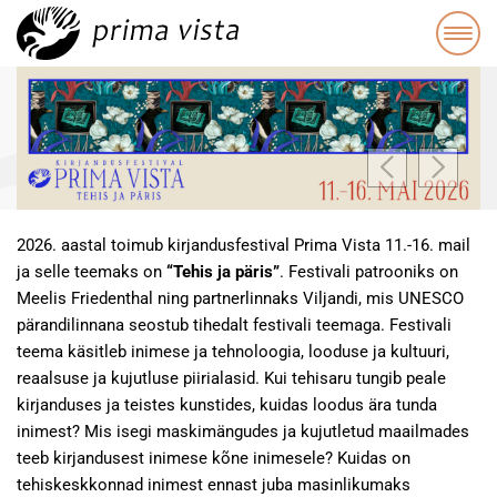
2026. aastal toimub kirjandusfestival Prima Vista 11.-16. mail
ja selle teemaks on
“Tehis ja päris”
. Festivali patrooniks on
Meelis Friedenthal ning partnerlinnaks Viljandi, mis UNESCO
pärandilinnana seostub tihedalt festivali teemaga. Festivali
teema käsitleb inimese ja tehnoloogia, looduse ja kultuuri,
reaalsuse ja kujutluse piirialasid. Kui tehisaru tungib peale
kirjanduses ja teistes kunstides, kuidas loodus ära tunda
inimest? Mis isegi maskimängudes ja kujutletud maailmades
teeb kirjandusest inimese kõne inimesele? Kuidas on
tehiskeskkonnad inimest ennast juba masinlikumaks