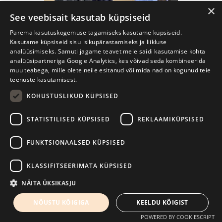
×
See veebisait kasutab küpsiseid
Parema kasutuskogemuse tagamiseks kasutame küpsiseid.
Kasutame küpsiseid sisu isikupärastamiseks ja liikluse
analüüsimiseks. Samuti jagame teavet meie saidi kasutamise kohta
Debra Vidali (USA)
analüüsipartneriga Google Analytics, kes võivad seda kombineerida
muu teabega, mille olete neile esitanud või mida nad on kogunud teie
Vaata tutvustust
teenuste kasutamisest.
KOHUSTUSLIKUD KÜPSISED
STATISTILISED KÜPSISED
REKLAAMIKÜPSISED
FUNKTSIONAALSED KÜPSISED
KLASSIFITSEERIMATA KÜPSISED
NÄITA ÜKSIKASJU
NÕUSTU KÕIGIGA
KEELDU KÕIGIST
POWERED BY COOKIESCRIPT