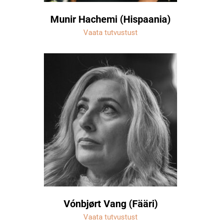
Munir Hachemi (Hispaania)
Vaata tutvustust
Vónbjørt Vang (Fääri)
Vaata tutvustust