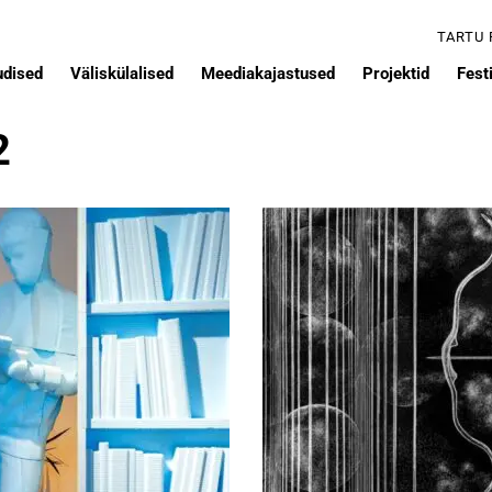
TARTU
udised
Väliskülalised
Meediakajastused
Projektid
Festi
2