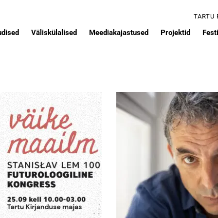
TARTU
udised
Väliskülalised
Meediakajastused
Projektid
Festi