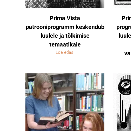
Prima Vista
Pri
patrooniprogramm keskendub
progr
luulele ja tõlkimise
luul
temaatikale
Loe edasi
va