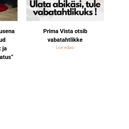
musena
Prima Vista otsib
kud
vabatahtlikke
 ja
Loe edasi
atus”