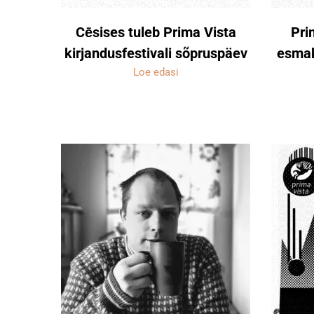
Cēsises tuleb Prima Vista
Pri
kirjandusfestivali sõpruspäev
esmak
Loe edasi