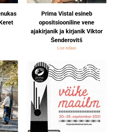
enukas
Prima Vistal esineb
 Keret
opositsiooniline vene
ajakirjanik ja kirjanik Viktor
Šenderovitš
Loe edasi