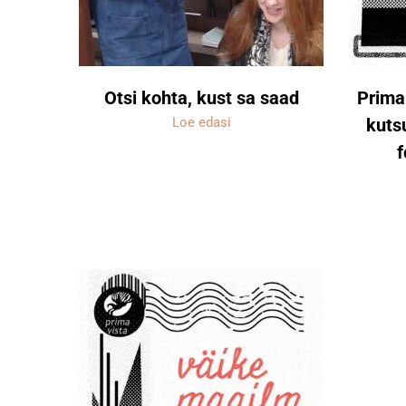
Otsi kohta, kust sa saad
Prima
Loe edasi
kuts
f