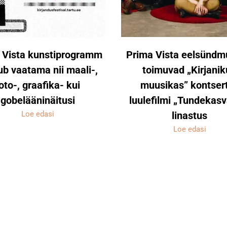
 Vista kunstiprogramm
Prima Vista eelsünd
ub vaatama nii maali-,
toimuvad „Kirjani
oto-, graafika- kui
muusikas” kontsert
gobelääninäitusi
luulefilmi „Tundekasv
Loe edasi
linastus
Loe edasi