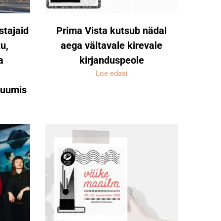
stajaid
Prima Vista kutsub nädal
u,
aega vältavale kirevale
a
kirjanduspeole
Loe edasi
ruumis