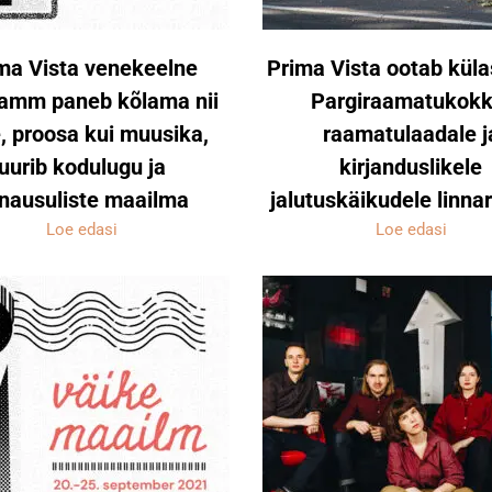
ma Vista venekeelne
Prima Vista ootab küla
amm paneb kõlama nii
Pargiraamatukokk
e, proosa kui muusika,
raamatulaadale j
uurib kodulugu ja
kirjanduslikele
nausuliste maailma
jalutuskäikudele linna
Loe edasi
Loe edasi