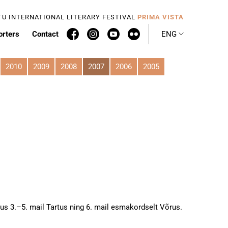
TU INTERNATIONAL LITERARY FESTIVAL
PRIMA VISTA
orters
Contact
ENG
2010
2009
2008
2007
2006
2005
mus 3.–5. mail Tartus ning 6. mail esmakordselt Võrus.