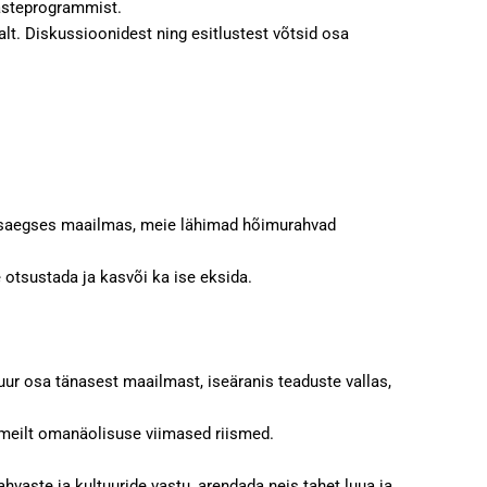
 lasteprogrammist.
alt. Diskussioonidest ning esitlustest võtsid osa
 kaasaegses maailmas, meie lähimad hõimurahvad
e otsustada ja kasvõi ka ise eksida.
uur osa tänasest maailmast, iseäranis teaduste vallas,
 meilt omanäolisuse viimased riismed.
ahvaste ja kultuuride vastu, arendada neis tahet luua ja