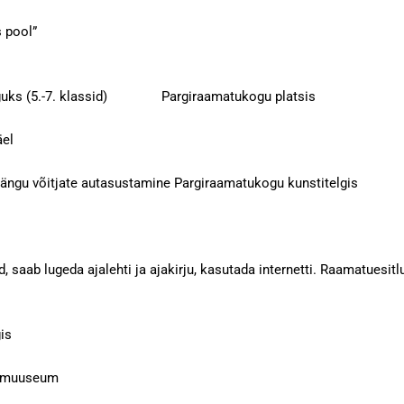
Peidus pool”
mänguks (5.-7. klassid) Pargiraamatukogu platsis
oomemäel
mängu võitjate autasustamine Pargiraamatukogu kunstitelgis
d, saab lugeda ajalehti ja ajakirju, kasutada internetti. Raamatu
argis
innamuuseum