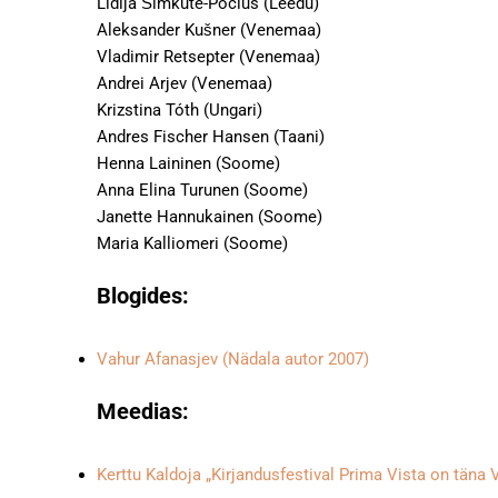
Lidija Šimkute-Pocius (Leedu)
Aleksander Kušner (Venemaa)
Vladimir Retsepter (Venemaa)
Andrei Arjev (Venemaa)
Krizstina Tóth (Ungari)
Andres Fischer Hansen (Taani)
Henna Laininen (Soome)
Anna Elina Turunen (Soome)
Janette Hannukainen (Soome)
Maria Kalliomeri (Soome)
Blogides:
Vahur Afanasjev (Nädala autor 2007)
Meedias:
Kerttu Kaldoja „Kirjandusfestival Prima Vista on täna