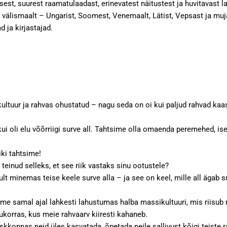
tusest, suurest raamatulaadast, erinevatest näitustest ja huvitavast
a välismaalt – Ungarist, Soomest, Venemaalt, Lätist, Vepsast ja muj
d ja kirjastajad.
l, kultuur ja rahvas ohustatud – nagu seda on oi kui paljud rahvad
kui oli elu võõrriigi surve all. Tahtsime olla omaenda peremehed, is
iki tahtsime!
 teinud selleks, et see riik vastaks sinu ootustele?
t minemas teise keele surve alla – ja see on keel, mille all ägab s
eme samal ajal lahkesti lahustumas halba massikultuuri, mis riisub
korras, kus meie rahvaarv kiiresti kahaneb.
eskkonnas neid üles kasvatada, õpetada neile sallivust kõigi teiste r