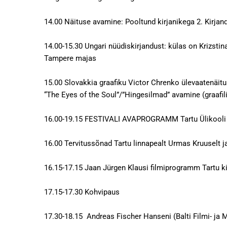
14.00 Näituse avamine: Pooltund kirjanikega 2. Kirj
14.00-15.30 Ungari nüüdiskirjandust: külas on Krizsti
Tampere majas
15.00 Slovakkia graafiku Victor Chrenko ülevaatenäit
“The Eyes of the Soul”/”Hingesilmad” avamine (graa
16.00-19.15 FESTIVALI AVAPROGRAMM Tartu Ülikool
16.00 Tervitussõnad Tartu linnapealt Urmas Kruuselt ja 
16.15-17.15 Jaan Jürgen Klausi filmiprogramm Tartu ki
17.15-17.30 Kohvipaus
17.30-18.15 Andreas Fischer Hanseni (Balti Filmi- ja 