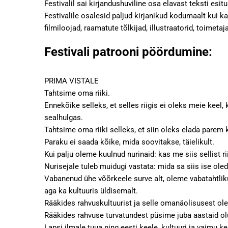
Festivalil sai kirjandushuviline osa elavast teksti esi
Festivalile osalesid paljud kirjanikud kodumaalt kui k
filmiloojad, raamatute tõlkijad, illustraatorid, toimetaja
Festivali patrooni pöördumine:
PRIMA VISTALE
Tahtsime oma riiki.
Ennekõike selleks, et selles riigis ei oleks meie kee
sealhulgas.
Tahtsime oma riiki selleks, et siin oleks elada parem 
Paraku ei saada kõike, mida soovitakse, täielikult.
Kui palju oleme kuulnud nurinaid: kas me siis sellist ri
Nurisejale tuleb muidugi vastata: mida sa siis ise oled
Vabanenud ühe võõrkeele surve alt, oleme vabatahtlikul
aga ka kultuuris üldisemalt.
Rääkides rahvuskultuurist ja selle omanäolisusest ol
Rääkides rahvuse turvatundest püsime juba aastaid olu
Lapsi ilmale tuua ning eesti keele, kultuuri ja vaimu k