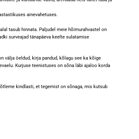
vastastikuses ainevahetuses.
 alal tasub hinnata. Paljudel meie hõimurahvastel on
madki surveajad tänapäeva keelte sulatamise
välja öeldud, kirja pandud, kõlagu see ka kõige
vaelu. Kurjuse teenistuses on sõna läbi ajaloo korda
õtleme kindlasti, et tegemist on sõnaga, mis kutsub