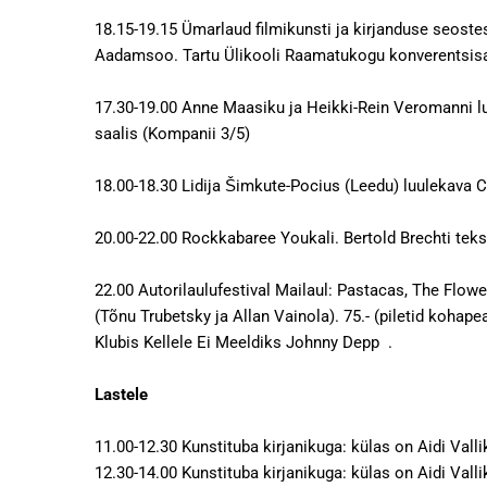
18.15-19.15 Ümarlaud filmikunsti ja kirjanduse seost
Aadamsoo. Tartu Ülikooli Raamatukogu konverentsisa
17.30-19.00 Anne Maasiku ja Heikki-Rein Veromanni lu
saalis (Kompanii 3/5)
18.00-18.30 Lidija Šimkute-Pocius (Leedu) luulekava
20.00-22.00 Rockkabaree Youkali. Bertold Brechti
22.00 Autorilaulufestival Mailaul: Pastacas, The Flo
(Tõnu Trubetsky ja Allan Vainola). 75.- (piletid kohapea
Klubis Kellele Ei Meeldiks Johnny Depp .
Lastele
11.00-12.30 Kunstituba kirjanikuga: külas on 
12.30-14.00 Kunstituba kirjanikuga: külas on Aidi 