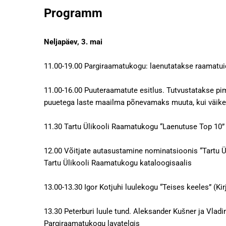
Programm
Neljapäev, 3. mai
11.00-19.00 Pargiraamatukogu: laenutatakse raamatuid
11.00-16.00 Puuteraamatute esitlus. Tutvustatakse pim
puuetega laste maailma põnevamaks muuta, kui väi
11.30 Tartu Ülikooli Raamatukogu “Laenutuse Top 10”
12.00 Võitjate autasustamine nominatsioonis “Tartu Ü
Tartu Ülikooli Raamatukogu kataloogisaalis
13.00-13.30 Igor Kotjuhi luulekogu “Teises keeles” (K
13.30 Peterburi luule tund. Aleksander Kušner ja Vladi
Pargiraamatukogu lavatelgis