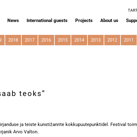
TAR
News
International guests
Projects
About us
Supp
9
2018
2017
2016
2015
2014
2013
2012
2011
saab teoks“
kirjanduse ja teiste kunstižanrite kokkupuutepunktidel. Festival toi
irjanik Arvo Valton.