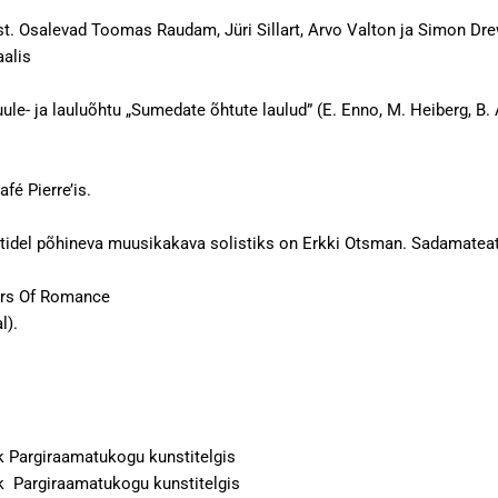
est. Osalevad Toomas Raudam, Jüri Sillart, Arvo Valton ja Simon D
alis
ule- ja lauluõhtu „Sumedate õhtute laulud” (E. Enno, M. Heiberg, B
 Café Pierre’is.
 tekstidel põhineva muusikakava solistiks on Erkki Otsman. Sa
wers Of Romance
l).
Aidi Vallik Pargiraamatukogu kunstitelgis
Vallik Pargiraamatukogu kunstitelgis