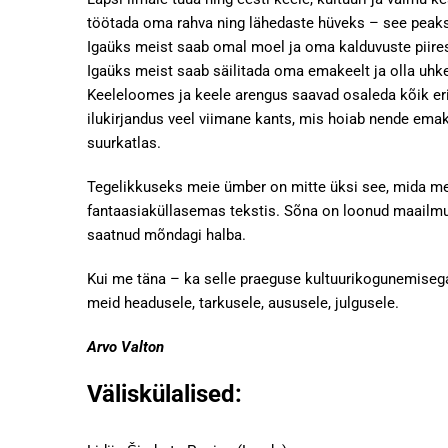
töötada oma rahva ning lähedaste hüveks – see peak
Igaüks meist saab omal moel ja oma kalduvuste piires 
Igaüks meist saab säilitada oma emakeelt ja olla uhke 
Keeleloomes ja keele arengus saavad osaleda kõik eria
ilukirjandus veel viimane kants, mis hoiab nende emak
suurkatlas.
Tegelikkuseks meie ümber on mitte üksi see, mida me
fantaasiaküllasemas tekstis. Sõna on loonud maailmu,
saatnud mõndagi halba.
Kui me täna – ka selle praeguse kultuurikogunemisega
meid headusele, tarkusele, aususele, julgusele.
Arvo Valton
Väliskülalised: