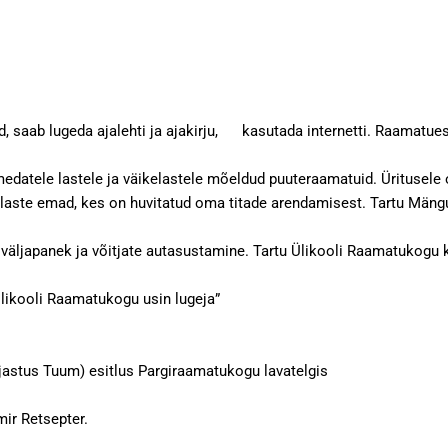
, saab lugeda ajalehti ja ajakirju, kasutada internetti. Raamatu
edatele lastele ja väikelastele mõeldud puuteraamatuid. Üritusele 
kelaste emad, kes on huvitatud oma titade arendamisest. Tart
 väljapanek ja võitjate autasustamine. Tartu Ülikooli Raamatukog
likooli Raamatukogu usin lugeja”
irjastus Tuum) esitlus Pargiraamatukogu lavatelgis
mir Retsepter.