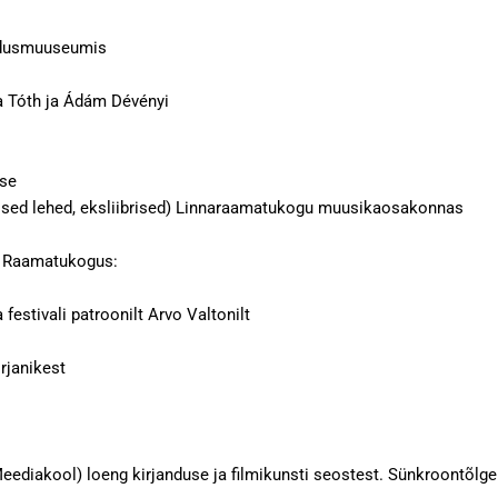
andusmuuseumis
na Tóth ja Ádám Dévényi
use
filised lehed, eksliibrised) Linnaraamatukogu muusikaosakonnas
i Raamatukogus:
festivali patroonilt Arvo Valtonilt
rjanikest
Meediakool) loeng kirjanduse ja filmikunsti seostest. Sünkroontõlge