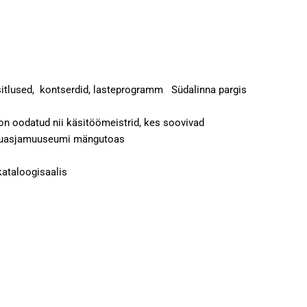
esitlused, kontserdid, lasteprogramm Südalinna pargis
on oodatud nii käsitöömeistrid, kes soovivad
u Mänguasjamuuseumi mängutoas
u kataloogisaalis