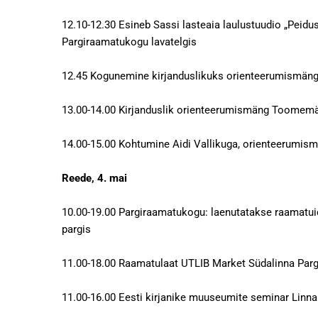
12.10-12.30 Esineb Sassi lasteaia laulustuudio „
Pargiraamatukogu lavatelgis
12.45 Kogunemine kirjanduslikuks orienteerumis
13.00-14.00 Kirjanduslik orienteerumismäng T
14.00-15.00 Kohtumine Aidi Vallikuga, orienteerumis
Reede, 4. mai
10.00-19.00 Pargiraamatukogu: laenutatakse raamatui
pargis
11.00-18.00 Raamatulaat UTLIB Market Südalinna P
11.00-16.00 Eesti kirjanike muuseumite seminar L