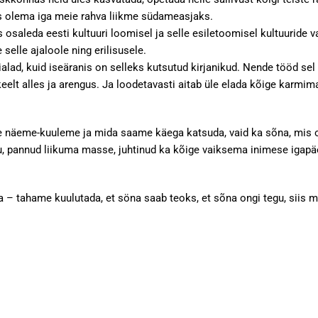
s olema iga meie rahva liikme südameasjaks.
osaleda eesti kultuuri loomisel ja selle esiletoomisel kultuuride 
selle ajaloole ning erilisusele.
lad, kuid iseäranis on selleks kutsutud kirjanikud. Nende tööd sel
eelt alles ja arengus. Ja loodetavasti aitab üle elada kõige karmi
 näeme-kuuleme ja mida saame käega katsuda, vaid ka sõna, mis on 
 pannud liikuma masse, juhtinud ka kõige vaiksema inimese igapäe
 – tahame kuulutada, et söna saab teoks, et sõna ongi tegu, siis m