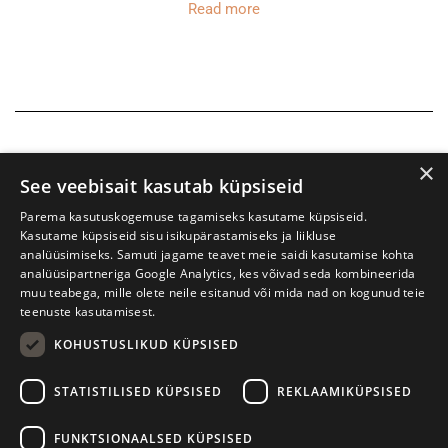
Read more
×
See veebisait kasutab küpsiseid
Parema kasutuskogemuse tagamiseks kasutame küpsiseid.
Kasutame küpsiseid sisu isikupärastamiseks ja liikluse
analüüsimiseks. Samuti jagame teavet meie saidi kasutamise kohta
analüüsipartneriga Google Analytics, kes võivad seda kombineerida
muu teabega, mille olete neile esitanud või mida nad on kogunud teie
teenuste kasutamisest.
KOHUSTUSLIKUD KÜPSISED
Tartu International Literature Festival Prima Vista
STATISTILISED KÜPSISED
REKLAAMIKÜPSISED
W. Struve 1, Tartu 50091
+372 7427079
+372 56906836
FUNKTSIONAALSED KÜPSISED