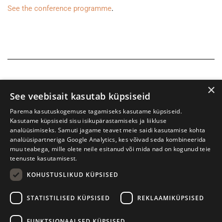
See the conference programme
.
×
See veebisait kasutab küpsiseid
Parema kasutuskogemuse tagamiseks kasutame küpsiseid.
Kasutame küpsiseid sisu isikupärastamiseks ja liikluse
analüüsimiseks. Samuti jagame teavet meie saidi kasutamise kohta
analüüsipartneriga Google Analytics, kes võivad seda kombineerida
muu teabega, mille olete neile esitanud või mida nad on kogunud teie
teenuste kasutamisest.
KOHUSTUSLIKUD KÜPSISED
Tartu International Literature Festival Prima Vista
STATISTILISED KÜPSISED
REKLAAMIKÜPSISED
W. Struve 1, Tartu 50091
+372 7427079
+372 56906836
FUNKTSIONAALSED KÜPSISED