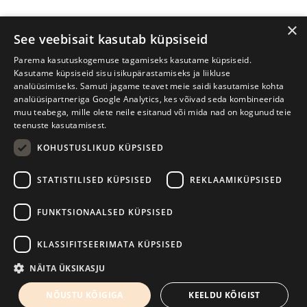
×
See veebisait kasutab küpsiseid
Parema kasutuskogemuse tagamiseks kasutame küpsiseid.
Kasutame küpsiseid sisu isikupärastamiseks ja liikluse
analüüsimiseks. Samuti jagame teavet meie saidi kasutamise kohta
analüüsipartneriga Google Analytics, kes võivad seda kombineerida
muu teabega, mille olete neile esitanud või mida nad on kogunud teie
teenuste kasutamisest.
KOHUSTUSLIKUD KÜPSISED
Prima Vista kirjandusfestival
W. Struve 1, Tartu 50091
STATISTILISED KÜPSISED
REKLAAMIKÜPSISED
+372 7427079
+372 56906836
FUNKTSIONAALSED KÜPSISED
info@kirjandusfestival.tartu.ee
Kontaktid
KLASSIFITSEERIMATA KÜPSISED
Kodulehe tegemine - AMA
NÄITA ÜKSIKASJU
NÕUSTU KÕIGIGA
KEELDU KÕIGIST