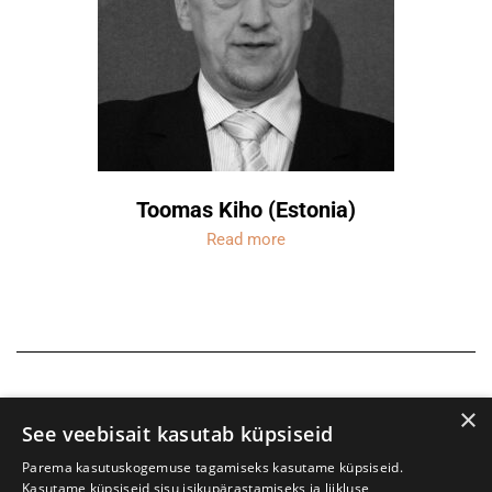
Toomas Kiho (Estonia)
Read more
×
See veebisait kasutab küpsiseid
Parema kasutuskogemuse tagamiseks kasutame küpsiseid.
Kasutame küpsiseid sisu isikupärastamiseks ja liikluse