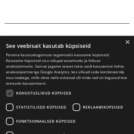
×
See veebisait kasutab küpsiseid
Parema kasutuskogemuse tagamiseks kasutame küpsiseid.
Kasutame küpsiseid sisu isikupärastamiseks ja liikluse
analüüsimiseks. Samuti jagame teavet meie saidi kasutamise kohta
analüüsipartneriga Google Analytics, kes võivad seda kombineerida
muu teabega, mille olete neile esitanud või mida nad on kogunud teie
teenuste kasutamisest.
KOHUSTUSLIKUD KÜPSISED
Tartu International Literature Festival Prima Vista
STATISTILISED KÜPSISED
REKLAAMIKÜPSISED
W. Struve 1, Tartu 50091
+372 7427079
+372 56906836
FUNKTSIONAALSED KÜPSISED
Contact us