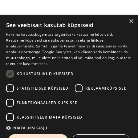
×
See veebisait kasutab küpsiseid
Parema kasutuskogemuse tagamiseks kasutame küpsiseid.
Kasutame küpsiseid sisu isikupärastamiseks ja liikluse
analüüsimiseks. Samuti jagame teavet meie saidi kasutamise kohta
analüüsipartneriga Google Analytics, kes võivad seda kombineerida
muu teabega, mille olete neile esitanud või mida nad on kogunud teie
teenuste kasutamisest.
KOHUSTUSLIKUD KÜPSISED
Prima Vista kirjandusfestival
W. Struve 1, Tartu 50091
STATISTILISED KÜPSISED
REKLAAMIKÜPSISED
+372 7427079
+372 56906836
FUNKTSIONAALSED KÜPSISED
info@kirjandusfestival.tartu.ee
Kontaktid
KLASSIFITSEERIMATA KÜPSISED
Kodulehe tegemine - AMA
NÄITA ÜKSIKASJU