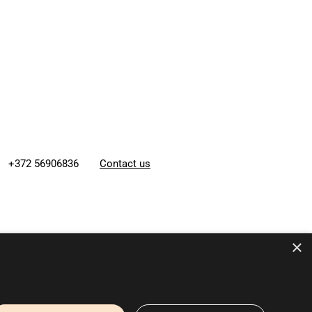
+372 56906836
Contact us
×