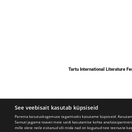
Tartu International Literature F
See veebisait kasutab küpsiseid
Parema kasutuskogemuse tagamiseks kasutame küpsiseid. Kasutame k
Samuti jagame teavet meie saidi kasutamise kohta analüüsipartner
mille olete neile esitanud või mida nad on kogunud teie teenuste ka