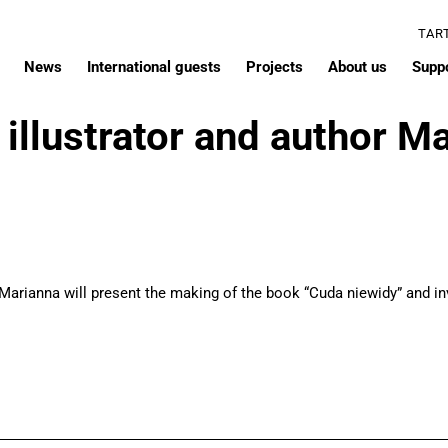
TAR
News
International guests
Projects
About us
Supp
 illustrator and author M
arianna will present the making of the book “Cuda niewidy” and invit