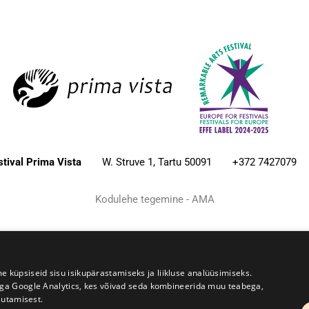
estival Prima Vista
W. Struve 1, Tartu 50091
+372 7427079
Kodulehe tegemine - AMA
üpsiseid sisu isikupärastamiseks ja liikluse analüüsimiseks.
iga Google Analytics, kes võivad seda kombineerida muu teabega,
sutamisest.