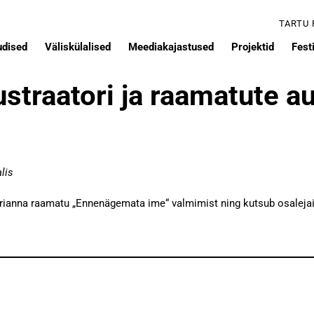
TARTU
udised
Väliskülalised
Meediakajastused
Projektid
Festi
ustraatori ja raamatute a
lis
Marianna raamatu „Ennenägemata ime“ valmimist ning kutsub osalej