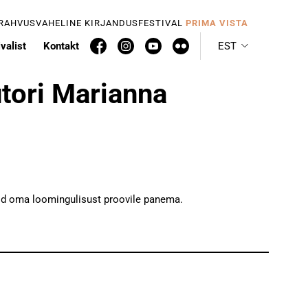
 RAHVUSVAHELINE KIRJANDUSFESTIVAL
PRIMA VISTA
valist
Kontakt
EST
utori Marianna
aid oma loomingulisust proovile panema.