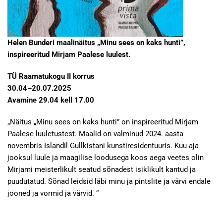
Helen Bunderi maalinäitus „Minu sees on kaks hunti”,
inspireeritud Mirjam Paalese luulest.
TÜ Raamatukogu II korrus
30.04–20.07.2025
Avamine 29.04 kell 17.00
„Näitus „Minu sees on kaks hunti” on inspireeritud Mirjam
Paalese luuletustest. Maalid on valminud 2024. aasta
novembris Islandil Gullkistani kunstiresidentuuris. Kuu aja
jooksul luule ja maagilise loodusega koos aega veetes olin
Mirjami meisterlikult seatud sõnadest isiklikult kantud ja
puudutatud. Sõnad leidsid läbi minu ja pintslite ja värvi endale
jooned ja vormid ja värvid. “