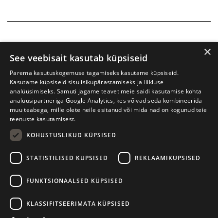
×
See veebisait kasutab küpsiseid
Parema kasutuskogemuse tagamiseks kasutame küpsiseid.
Kasutame küpsiseid sisu isikupärastamiseks ja liikluse
analüüsimiseks. Samuti jagame teavet meie saidi kasutamise kohta
analüüsipartneriga Google Analytics, kes võivad seda kombineerida
muu teabega, mille olete neile esitanud või mida nad on kogunud teie
teenuste kasutamisest.
KOHUSTUSLIKUD KÜPSISED
Prima Vista kirjandusfestival
W. Struve 1, Tartu 50091
STATISTILISED KÜPSISED
REKLAAMIKÜPSISED
+372 7427079
+372 56906836
FUNKTSIONAALSED KÜPSISED
info@kirjandusfestival.tartu.ee
Kontaktid
KLASSIFITSEERIMATA KÜPSISED