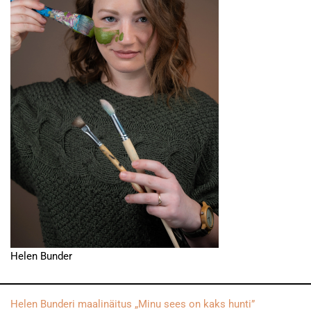
Helen Bunder
Helen Bunderi maalinäitus „Minu sees on kaks hunti”