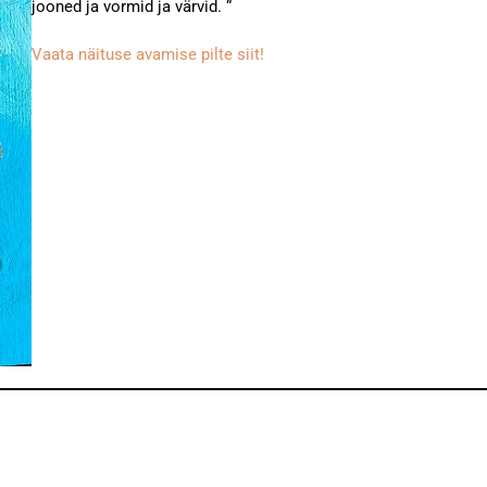
jooned ja vormid ja värvid. “
Vaata näituse avamise pilte siit!