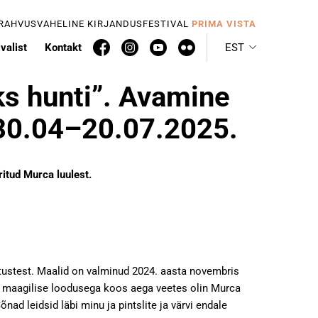
 RAHVUSVAHELINE KIRJANDUSFESTIVAL
PRIMA VISTA
valist
Kontakt
EST
ks hunti”. Avamine
 30.04–20.07.2025.
ritud Murca luulest.
etustest. Maalid on valminud 2024. aasta novembris
 ja maagilise loodusega koos aega veetes olin Murca
nad leidsid läbi minu ja pintslite ja värvi endale