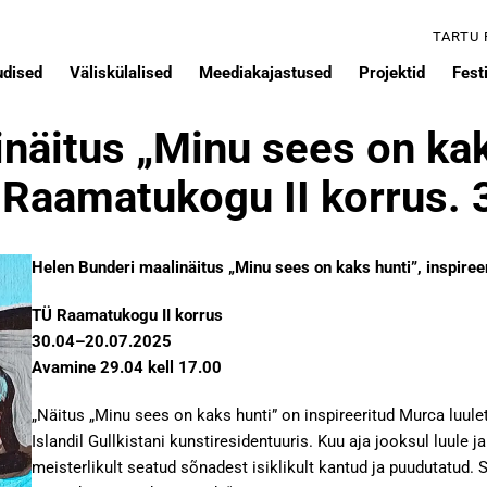
TARTU
udised
Väliskülalised
Meediakajastused
Projektid
Festi
näitus „Minu sees on ka
Ü Raamatukogu II korrus.
Helen Bunderi maalinäitus „Minu sees on kaks hunti”, inspiree
TÜ Raamatukogu II korrus
30.04–20.07.2025
Avamine 29.04 kell 17.00
„Näitus „Minu sees on kaks hunti” on inspireeritud Murca luul
Islandil Gullkistani kunstiresidentuuris. Kuu aja jooksul luule
meisterlikult seatud sõnadest isiklikult kantud ja puudutatud. Sõ