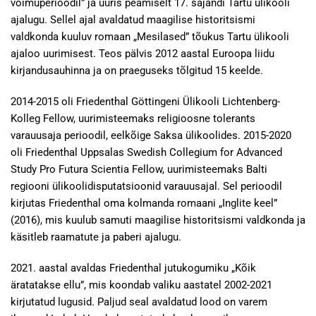
võimuperioodil” ja uuris peamiselt 17. sajandi Tartu ülikooli
ajalugu. Sellel ajal avaldatud maagilise historitsismi
valdkonda kuuluv romaan „Mesilased” tõukus Tartu ülikooli
ajaloo uurimisest. Teos pälvis 2012 aastal Euroopa liidu
kirjandusauhinna ja on praeguseks tõlgitud 15 keelde.
2014-2015 oli Friedenthal Göttingeni Ülikooli Lichtenberg-
Kolleg Fellow, uurimisteemaks religioosne tolerants
varauusaja perioodil, eelkõige Saksa ülikoolides. 2015-2020
oli Friedenthal Uppsalas Swedish Collegium for Advanced
Study Pro Futura Scientia Fellow, uurimisteemaks Balti
regiooni ülikoolidisputatsioonid varauusajal. Sel perioodil
kirjutas Friedenthal oma kolmanda romaani „Inglite keel”
(2016), mis kuulub samuti maagilise historitsismi valdkonda ja
käsitleb raamatute ja paberi ajalugu.
2021. aastal avaldas Friedenthal jutukogumiku „Kõik
äratatakse ellu”, mis koondab valiku aastatel 2002-2021
kirjutatud lugusid. Paljud seal avaldatud lood on varem