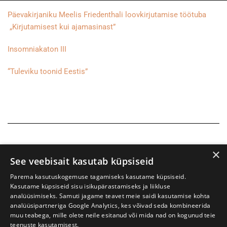
Päevakirjaniku Meelis Friedenthali loovkirjutamise töötuba
„Kirjutamisest kui ajamasinast”
Insomniakaton III
“Tuleviku toonid Eestis”
×
See veebisait kasutab küpsiseid
Parema kasutuskogemuse tagamiseks kasutame küpsiseid.
Kasutame küpsiseid sisu isikupärastamiseks ja liikluse
analüüsimiseks. Samuti jagame teavet meie saidi kasutamise kohta
analüüsipartneriga Google Analytics, kes võivad seda kombineerida
muu teabega, mille olete neile esitanud või mida nad on kogunud teie
teenuste kasutamisest.