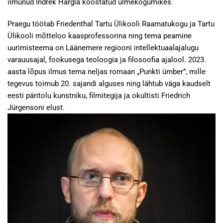
ilmunud Indrek Hargla koostatud ulmekogumikes.
Praegu töötab Friedenthal Tartu Ülikooli Raamatukogu ja Tartu
Ülikooli mõtteloo kaasprofessorina ning tema peamine
uurimisteema on Läänemere regiooni intellektuaalajalugu
varauusajal, fookusega teoloogia ja filosoofia ajalool. 2023.
aasta lõpus ilmus tema neljas romaan „Punkti ümber”, mille
tegevus toimub 20. sajandi alguses ning lähtub väga kaudselt
eesti päritolu kunstniku, filmitegija ja okultisti Friedrich
Jürgensoni elust.