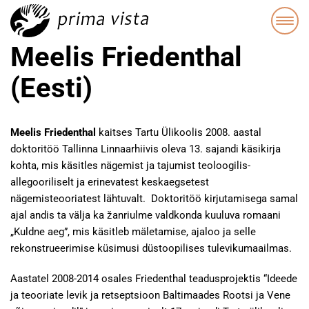
Meelis Friedenthal
(Eesti)
Meelis Friedenthal
kaitses Tartu Ülikoolis 2008. aastal
doktoritöö Tallinna Linnaarhiivis oleva 13. sajandi käsikirja
kohta, mis käsitles nägemist ja tajumist teoloogilis-
allegooriliselt ja erinevatest keskaegsetest
nägemisteooriatest lähtuvalt. Doktoritöö kirjutamisega samal
ajal andis ta välja ka žanriulme valdkonda kuuluva romaani
„Kuldne aeg”, mis käsitleb mäletamise, ajaloo ja selle
rekonstrueerimise küsimusi düstoopilises tulevikumaailmas.
Aastatel 2008-2014 osales Friedenthal teadusprojektis “Ideede
ja teooriate levik ja retseptsioon Baltimaades Rootsi ja Vene