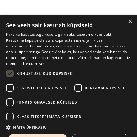
×
See veebisait kasutab küpsiseid
Parema kasutuskogemuse tagamiseks kasutame küpsiseid.
Kasutame küpsiseid sisu isikupärastamiseks ja liikluse
analüüsimiseks. Samuti jagame teavet meie saidi kasutamise kohta
analüüsipartneriga Google Analytics, kes võivad seda kombineerida
muu teabega, mille olete neile esitanud või mida nad on kogunud teie
teenuste kasutamisest.
KOHUSTUSLIKUD KÜPSISED
Prima Vista kirjandusfestival
W. Struve 1, Tartu 50091
STATISTILISED KÜPSISED
REKLAAMIKÜPSISED
+372 7427079
+372 56906836
FUNKTSIONAALSED KÜPSISED
info@kirjandusfestival.tartu.ee
Kontaktid
KLASSIFITSEERIMATA KÜPSISED
Kodulehe tegemine - AMA
NÄITA ÜKSIKASJU