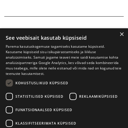
×
See veebisait kasutab küpsiseid
Parema kasutuskogemuse tagamiseks kasutame küpsiseid.
Kasutame küpsiseid sisu isikupärastamiseks ja liikluse
analüüsimiseks. Samuti jagame teavet meie saidi kasutamise kohta
analüüsipartneriga Google Analytics, kes võivad seda kombineerida
muu teabega, mille olete neile esitanud või mida nad on kogunud teie
teenuste kasutamisest.
KOHUSTUSLIKUD KÜPSISED
Prima Vista kirjandusfestival
W. Struve 1, Tartu 50091
STATISTILISED KÜPSISED
REKLAAMIKÜPSISED
+372 7427079
+372 56906836
FUNKTSIONAALSED KÜPSISED
info@kirjandusfestival.tartu.ee
Kontaktid
KLASSIFITSEERIMATA KÜPSISED