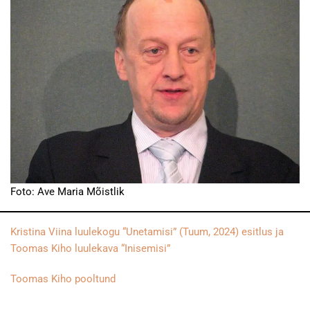
Foto: Ave Maria Mõistlik
Kristina Viina luulekogu “Unetamisi” (Tuum, 2024) esitlus ja
Toomas Kiho luulekava “Inisemisi”
Toomas Kiho pooltund