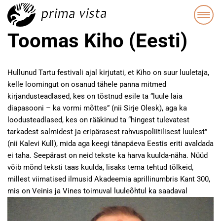
Toomas Kiho (Eesti)
Hullunud Tartu festivali ajal kirjutati, et Kiho on suur luuletaja,
kelle loomingut on osanud tähele panna mitmed
kirjandusteadlased, kes on tõstnud esile ta “luule laia
diapasooni – ka vormi mõttes” (nii Sirje Olesk), aga ka
loodusteadlased, kes on rääkinud ta “hingest tulevatest
tarkadest salmidest ja eripärasest rahvuspoliitilisest luulest”
(nii Kalevi Kull), mida aga keegi tänapäeva Eestis eriti avaldada
ei taha. Seepärast on neid tekste ka harva kuulda-näha. Nüüd
võib mõnd teksti taas kuulda, lisaks tema tehtud tõlkeid,
millest viimatised ilmusid Akadeemia aprillinumbris Kant 300,
mis on Veinis ja Vines toimuval luuleõhtul ka saadaval