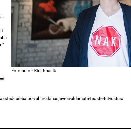
a.
ti
maha
d“
Foto autor: Kiur Kaasik
evi
-aastad-rail-baltic-vahur-afanasjevi-avaldamata-teoste-tutvustus/