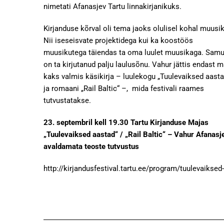
nimetati Afanasjev Tartu linnakirjanikuks.
Kirjanduse kõrval oli tema jaoks olulisel kohal muusik
Nii iseseisvate projektidega kui ka koostöös
muusikutega täiendas ta oma luulet muusikaga. Samu
on ta kirjutanud palju laulusõnu. Vahur jättis endast 
kaks valmis käsikirja – luulekogu „Tuulevaiksed aasta
ja romaani „Rail Baltic“ –, mida festivali raames
tutvustatakse.
23. septembril kell 19.30 Tartu Kirjanduse Majas
„Tuulevaiksed aastad“ / „Rail Baltic“ – Vahur Afanasj
avaldamata teoste tutvustus
http://kirjandusfestival.tartu.ee/program/tuulevaiksed