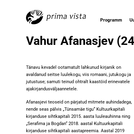
Programm
U
Vahur Afanasjev (2
Tänavu kevadel ootamatult lahkunud kirjanik on
avaldanud seitse luulekogu, viis romaani, jutukogu ja
jutustuse; samuti teinud ohtralt kaastöid erinevatele
ajakirjandusväljaannetele.
Afanasjevi teoseid on pärjatud mitmete auhindadega,
nende seas pälvis „Tünsamäe tigu“ Kultuurkapitali
kirjanduse sihtkapitali 2015. aasta luuleauhinna ning
„Serafima ja Bogdan“ 2018. aastal Kultuurkapitali
kirjanduse sihtkapitali aastapreemia. Aastal 2019