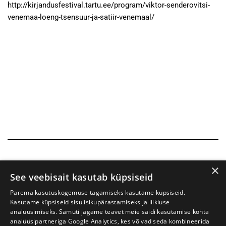
http://kirjandusfestival.tartu.ee/program/viktor-senderovitsi-
venemaa-loeng-tsensuur-ja-satiir-venemaal/
×
See veebisait kasutab küpsiseid
Parema kasutuskogemuse tagamiseks kasutame küpsiseid.
Kasutame küpsiseid sisu isikupärastamiseks ja liikluse
analüüsimiseks. Samuti jagame teavet meie saidi kasutamise kohta
analüüsipartneriga Google Analytics, kes võivad seda kombineerida