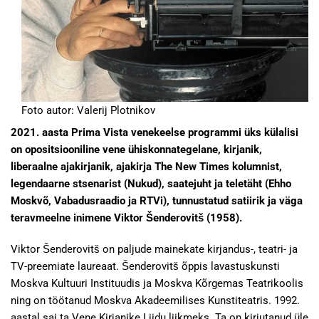
Foto autor: Valerij Plotnikov
2021. aasta Prima Vista venekeelse programmi üks külalisi
on opositsiooniline vene ühiskonnategelane, kirjanik,
liberaalne ajakirjanik, ajakirja The New Times kolumnist,
legendaarne stsenarist (Nukud), saatejuht ja teletäht (Ehho
Moskvõ, Vabadusraadio ja RTVi), tunnustatud satiirik ja väga
teravmeelne inimene Viktor Šenderovitš (1958).
Viktor Šenderovitš on paljude mainekate kirjandus-, teatri- ja
TV-preemiate laureaat. Šenderovitš õppis lavastuskunsti
Moskva Kultuuri Instituudis ja Moskva Kõrgemas Teatrikoolis
ning on töötanud Moskva Akadeemilises Kunstiteatris. 1992.
aastal sai ta Vene Kirjanike Liidu liikmeks. Ta on kirjutanud üle