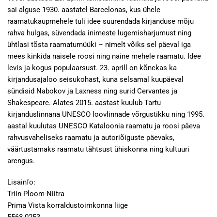
sai alguse 1930. aastatel Barcelonas, kus ühele
raamatukaupmehele tuli idee suurendada kirjanduse mõju
rahva hulgas, süvendada inimeste lugemisharjumust ning
ühtlasi tõsta raamatumüüki – nimelt võiks sel päeval iga
mees kinkida naisele roosi ning naine mehele raamatu. Idee
levis ja kogus populaarsust. 23. aprill on kõnekas ka
kirjandusajaloo seisukohast, kuna selsamal kuupäeval
sündisid Nabokov ja Laxness ning surid Cervantes ja
Shakespeare. Alates 2015. aastast kuulub Tartu
kirjanduslinnana UNESCO loovlinnade võrgustikku ning 1995.
aastal kuulutas UNESCO Kataloonia raamatu ja roosi päeva
rahvusvaheliseks raamatu ja autoriõiguste päevaks,
väärtustamaks raamatu tähtsust ühiskonna ning kultuuri
arengus.
Lisainfo:
Triin Ploom-Niitra
Prima Vista korraldustoimkonna liige