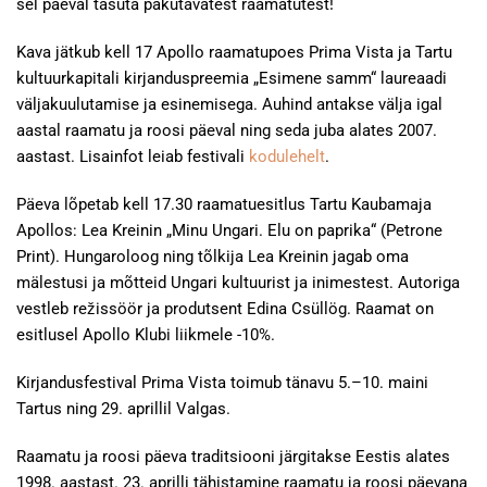
sel päeval tasuta pakutavatest raamatutest!
Kava jätkub kell 17 Apollo raamatupoes Prima Vista ja Tartu
kultuurkapitali kirjanduspreemia „Esimene samm“ laureaadi
väljakuulutamise ja esinemisega. Auhind antakse välja igal
aastal raamatu ja roosi päeval ning seda juba alates 2007.
aastast. Lisainfot leiab festivali
kodulehelt
.
Päeva lõpetab kell 17.30 raamatuesitlus Tartu Kaubamaja
Apollos: Lea Kreinin „Minu Ungari. Elu on paprika“ (Petrone
Print). Hungaroloog ning tõlkija Lea Kreinin jagab oma
mälestusi ja mõtteid Ungari kultuurist ja inimestest. Autoriga
vestleb režissöör ja produtsent Edina Csüllög. Raamat on
esitlusel Apollo Klubi liikmele -10%.
Kirjandusfestival Prima Vista toimub tänavu 5.–10. maini
Tartus ning 29. aprillil Valgas.
Raamatu ja roosi päeva traditsiooni järgitakse Eestis alates
1998. aastast. 23. aprilli tähistamine raamatu ja roosi päevana