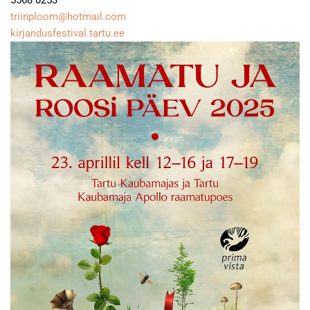
5568 0253
triinploom@hotmail.com
kirjandusfestival.tartu.ee