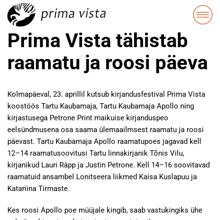
Prima Vista tähistab
raamatu ja roosi päeva
Kolmapäeval, 23. aprillil kutsub kirjandusfestival Prima Vista
koostöös Tartu Kaubamaja, Tartu Kaubamaja Apollo ning
kirjastusega Petrone Print maikuise kirjanduspeo
eelsündmusena osa saama ülemaailmsest raamatu ja roosi
päevast. Tartu Kaubamaja Apollo raamatupoes jagavad kell
12–14 raamatusoovitusi Tartu linnakirjanik Tõnis Vilu,
kirjanikud Lauri Räpp ja Justin Petrone. Kell 14–16 soovitavad
raamatuid ansambel Lonitseera liikmed Kaisa Kuslapuu ja
Katariina Tirmaste.
Kes roosi Apollo poe müüjale kingib, saab vastukingiks ühe