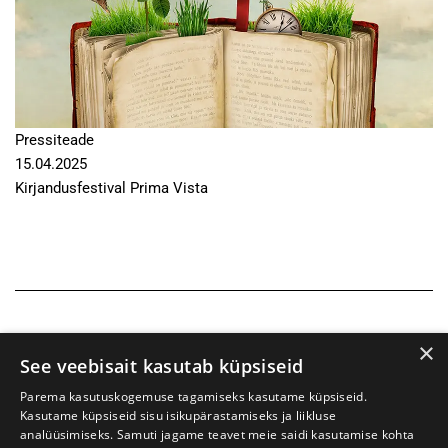
Pressiteade
15.04.2025
Kirjandusfestival Prima Vista
×
See veebisait kasutab küpsiseid
Parema kasutuskogemuse tagamiseks kasutame küpsiseid.
Kasutame küpsiseid sisu isikupärastamiseks ja liikluse
analüüsimiseks. Samuti jagame teavet meie saidi kasutamise kohta