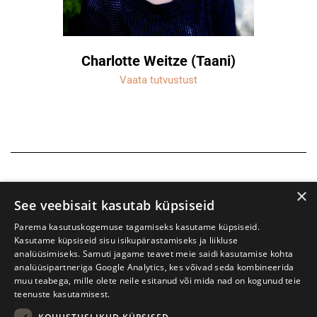
Charlotte Weitze (Taani)
Vaata tutvustust
×
See veebisait kasutab küpsiseid
Parema kasutuskogemuse tagamiseks kasutame küpsiseid.
Kasutame küpsiseid sisu isikupärastamiseks ja liikluse
analüüsimiseks. Samuti jagame teavet meie saidi kasutamise kohta
analüüsipartneriga Google Analytics, kes võivad seda kombineerida
muu teabega, mille olete neile esitanud või mida nad on kogunud teie
teenuste kasutamisest.