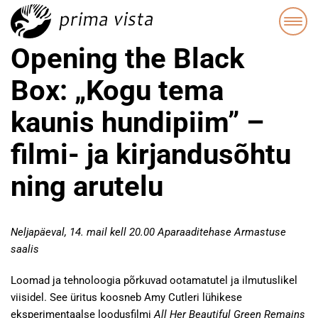
Opening the Black
Box: „Kogu tema
kaunis hundipiim” –
filmi- ja kirjandusõhtu
ning arutelu
Neljapäeval, 14. mail kell 20.00 Aparaaditehase Armastuse
saalis
Loomad ja tehnoloogia põrkuvad ootamatutel ja ilmutuslikel
viisidel. See üritus koosneb Amy Cutleri lühikese
eksperimentaalse loodusfilmi
All Her Beautiful Green Remains