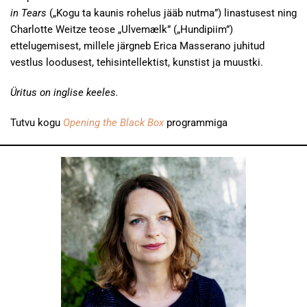
in Tears
(„Kogu ta kaunis rohelus jääb nutma”) linastusest ning
Charlotte Weitze teose „Ulvemælk” („Hundipiim”)
ettelugemisest, millele järgneb Erica Masserano juhitud
vestlus loodusest, tehisintellektist, kunstist ja muustki.
Üritus on inglise keeles.
Tutvu kogu
Opening the Black Box
programmiga